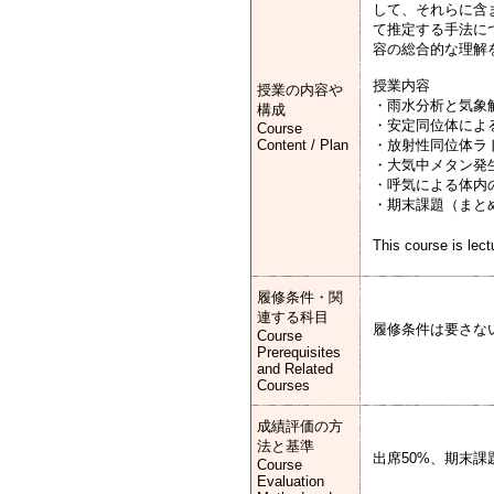
して、それらに含
て推定する手法に
容の総合的な理解
授業内容
授業の内容や
・雨水分析と気象
構成
・安定同位体によ
Course
Content / Plan
・放射性同位体ラ
・大気中メタン発
・呼気による体内
・期末課題（まと
This course is lec
履修条件・関
連する科目
履修条件は要さな
Course
Prerequisites
and Related
Courses
成績評価の方
法と基準
出席50%、期末課
Course
Evaluation