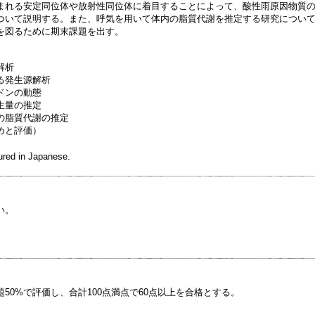
まれる安定同位体や放射性同位体に着目することによって、酸性雨原因物質
ついて説明する。また、呼気を用いて体内の脂質代謝を推定する研究につい
を図るために期末課題を出す。
解析
る発生源解析
ドンの動態
生量の推定
の脂質代謝の推定
めと評価）
tured in Japanese.
い。
題50%で評価し、合計100点満点で60点以上を合格とする。