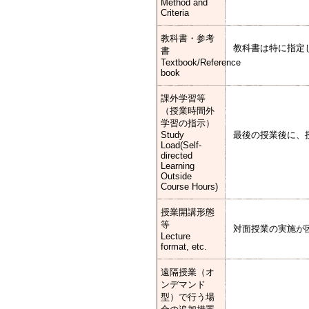
Method and
Criteria
教科書・参考
教科書は特に指定
書
Textbook/Reference
book
課外学習等
（授業時間外
学習の指示）
Study
最後の授業後に、
Load(Self-
directed
Learning
Outside
Course Hours)
授業開講形態
等
対面授業の実施が
Lecture
format, etc.
遠隔授業（オ
ンデマンド
型）で行う場