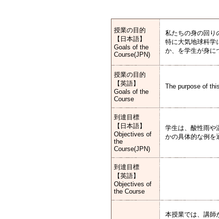
授業の目的
私たちの身の回り
【日本語】
特に大気地球科学
Goals of the
か、を学生が身に
Course(JPN)
授業の目的
【英語】
The purpose of thi
Goals of the
Course
到達目標
【日本語】
学生は、酸性雨や
Objectives of
かの具体的な例を
the
Course(JPN)
到達目標
【英語】
Objectives of
the Course
本授業では、講師