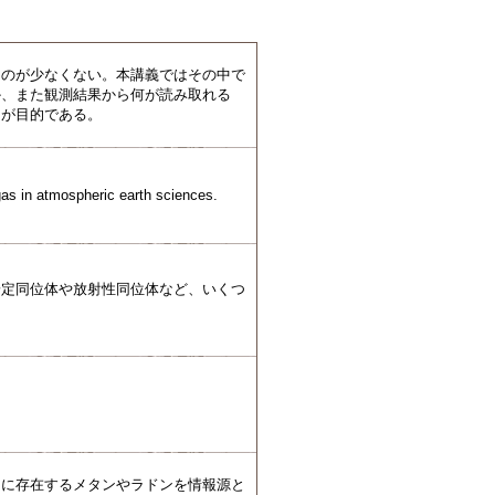
ものが少なくない。本講義ではその中で
か、また観測結果から何が読み取れる
とが目的である。
gas in atmospheric earth sciences.
安定同位体や放射性同位体など、いくつ
中に存在するメタンやラドンを情報源と