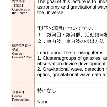
The goal of this lecture is to un
到達目標
【英語】
astronomy and gravitational wave
Objectives of
the universe.
the Course
"以下の項目について学ぶ。
１．銀河団・銀河群、活動銀河
２．重力波、重力波の検出方法
授業の内容や
構成
Learn about the following items.
Course
Content / Plan
1. Clusters/groups of galaxies, ac
observation device development
2. Gravitational wave, detection
optics, gravitational wave data an
特になし
履修条件
Course
Prerequisites
None