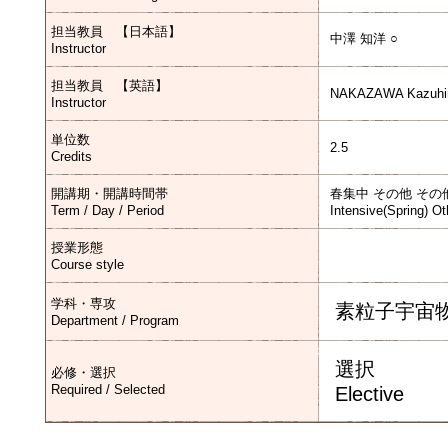
担当教員 【日本語】
中澤 知洋 ○
Instructor
担当教員 【英語】
NAKAZAWA Kazuhir
Instructor
単位数
2.5
Credits
開講期・開講時間帯
春集中 その他 その
Term / Day / Period
Intensive(Spring) Ot
授業形態
Course style
学科・専攻
素粒子宇宙
Department / Program
選択
必修・選択
Required / Selected
Elective