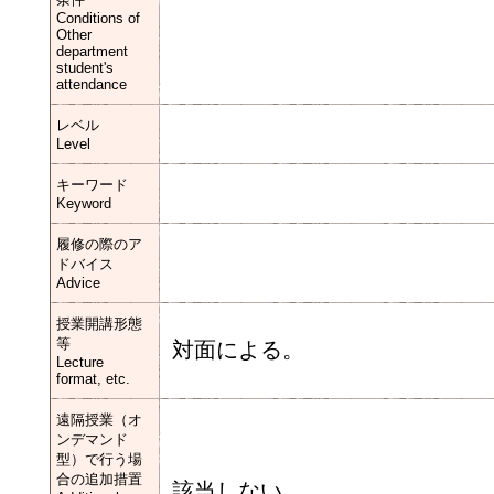
Conditions of
Other
department
student's
attendance
レベル
Level
キーワード
Keyword
履修の際のア
ドバイス
Advice
授業開講形態
等
対面による。
Lecture
format, etc.
遠隔授業（オ
ンデマンド
型）で行う場
合の追加措置
該当しない。