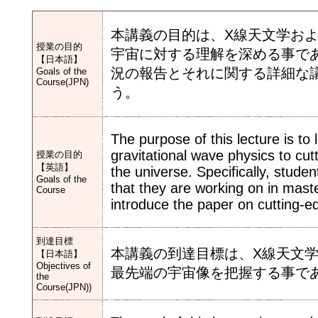
本講義の目的は、X線天文学お
授業の目的
宇宙に対する理解を深める事で
【日本語】
況の報告とそれに関する詳細な
Goals of the
Course(JPN)
う。
The purpose of this lecture is t
gravitational wave physics to cu
授業の目的
【英語】
the universe. Specifically, studen
Goals of the
that they are working on in maste
Course
introduce the paper on cutting-e
到達目標
本講義の到達目標は、X線天文
【日本語】
Objectives of
最先端の宇宙像を把握する事で
the
Course(JPN))