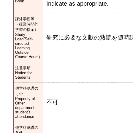
Book
Indicate as appropriate.
課外学習等
（授業時間外
学習の指示）
Study
研究に必要な文献の熟読を随時
Load(Self-
directed
Learning
Outside
Course Hours)
注意事項
Notice for
Students
他学科聴講の
可否
Propriety of
不可
Other
department
student's
attendance
他学科聴講の
条件