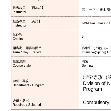
担当教員 【日本語】
岩井 一正 ○ 藤木 
Instructor
担当教員 【英語】
IWAI Kazumasa ○ FU
Instructor
単位数
5
Credits
開講期・開講時間帯
春集中 その他 その
Term / Day / Period
Intensive(Spring) Ot
授業形態
演習
Course style
Seminar
理学専攻（
学科・専攻
Division of 
Department / Program
Program
必修・選択
Compulsory 
Required / Selected