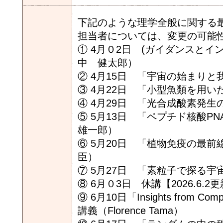
下記のような理学全般に関する
担当者については、変更の可能
① 4月０2日 (ガイダンスと
中 健太郎）
② 4月15日 「宇宙の始まり
③ 4月22日 「小型魚類を用
④ 4月29日 「光合成酸素発
⑤ 5月13日 「ペプチド核酸
雄一郎）
⑥ 5月20日 「植物免疫の最
臣）
⑦ 5月27日 「素粒子で探る
⑧ 6月０3日 休講【2026.6.2
⑨ 6月10日「Insights from C
講義（Florence Tama）