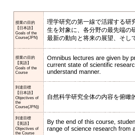
理学研究の第一線で活躍する研
授業の目的
【日本語】
生を対象に、各分野の最先端の
Goals of the
最新の動向と将来の展望、そし
Course(JPN)
Omnibus lectures are given by pro
授業の目的
【英語】
current state of scientific resear
Goals of the
understand manner.
Course
到達目標
【日本語】
自然科学研究全体の内容を俯瞰
Objectives of
the
Course(JPN))
到達目標
By the end of this course, studen
【英語】
range of science research from a
Objectives of
the Course