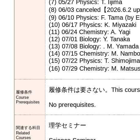
(7) 05/27 Physics: T. Iijima
(8) 06/03 canceled【2026.6.2 u
(9) 06/10 Physics: F. Tama (by 
(10) 06/17 Physics: K. Miyazaki
(11) 06/24 Chemistry: A. Yagi
(12) 07/01 Biology: Y. Tanaka
(13) 07/08 Biology: . M. Yamada
(14) 07/15 Chemistry: M. Namb
(15) 07/22 Physics: T. Shimojima
(16) 07/29 Chemistry: M. Mats
履修条件は要さない。This course will
履修条件
Course
Prerequisites
No prerequisites.
理学セミナー
関連する科目
Related
Courses