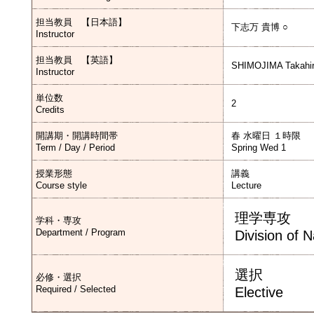
担当教員 【日本語】
下志万 貴博 ○
Instructor
担当教員 【英語】
SHIMOJIMA Takahir
Instructor
単位数
2
Credits
開講期・開講時間帯
春 水曜日 １時限
Term / Day / Period
Spring Wed 1
授業形態
講義
Course style
Lecture
理学専攻
学科・専攻
Department / Program
Division of 
選択
必修・選択
Required / Selected
Elective