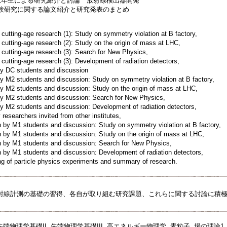
程1年生による研究紹介と討論 放射線検出器開発
実験研究に関する論文紹介と研究発表のまとめ
cutting-age research (1): Study on symmetry violation at B factory,
cutting-age research (2): Study on the origin of mass at LHC,
cutting-age research (3): Search for New Physics,
cutting-age research (3): Development of radiation detectors,
 DC students and discussion
 M2 students and discussion: Study on symmetry violation at B factory,
 M2 students and discussion: Study on the origin of mass at LHC,
 M2 students and discussion: Search for New Physics,
 M2 students and discussion: Development of radiation detectors,
searchers invited from other institutes,
y M1 students and discussion: Study on symmetry violation at B factory,
y M1 students and discussion: Study on the origin of mass at LHC,
y M1 students and discussion: Search for New Physics,
y M1 students and discussion: Development of radiation detectors,
of particle physics experiments and summary of research.
射線計測の基礎の習得、各自が取り組む研究課題、これらに関する討論に積
先端物理学基礎II, 先端物理学基礎III, 高エネルギー物理学, 素粒子, 場の理論