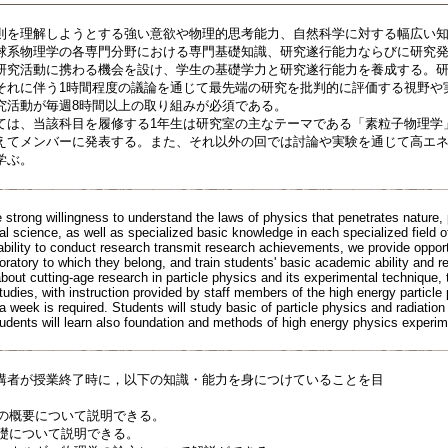
則を理解しようとする強い意欲や物理的思考能力、自然科学に対する幅広い
球系物理学の各専門分野における専門基礎知識、研究遂行能力ならびに研究
研究活動に携わる機会を設け、学生の基礎学力と研究遂行能力を養成する。研
それに伴う1時間程度の議論を通じて最先端の研究を批判的に評価する視野や
究活動が毎週8時間以上の取り組みが必須である。
ては、当該科目を履修する1年生は研究室の主なテーマである「素粒子物理学
えてメンバーに発表する。また、それ以外の回では討論や実験を通じて高エ
学ぶ。
te strong willingness to understand the laws of physics that penetrates nature, 
l science, as well as specialized basic knowledge in each specialized field of
ability to conduct research transmit research achievements, we provide opportu
aboratory to which they belong, and train students' basic academic ability and
about cutting-age research in particle physics and its experimental technique,
udies, with instruction provided by staff members of the high energy particle 
 week is required. Students will study basic of particle physics and radiation 
udents will learn also foundation and methods of high energy physics experim
講者が授業終了時に，以下の知識・能力を身につけていることを目
論の概要について説明できる。
基礎について説明できる。