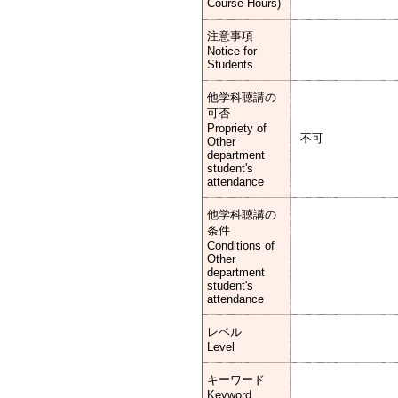
Course Hours)
注意事項
Notice for
Students
他学科聴講の
可否
Propriety of
不可
Other
department
student's
attendance
他学科聴講の
条件
Conditions of
Other
department
student's
attendance
レベル
Level
キーワード
Keyword