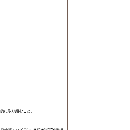
極的に取り組むこと。
1, 原子核・ハドロン, 素粒子宇宙物理研