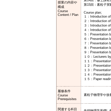
第14回：修士課
授業の内容や
第15回：素粒子
構成
Course
Course plan;
Content / Plan
１：Introduction of 
２：Introduction of 
３：Introduction of 
４：Introduction of 
５：Presentation by
６：Presentation by
７：Presentation by
８：Presentation by
９：Presentation by
１０：Lecturers by re
１１：Presentation b
１２：Presentation b
１３：Presentation b
１４：Presentation b
１５：Paper reading 
履修条件
素粒子物理学や放
Course
Prerequisites
関連する科目
先端物理学基礎I, 