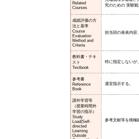
Related
究のための 実験観
Courses
成績評価の方
法と基準
Course
担当回の発表内容
Evaluation
Method and
Criteria
教科書・テキ
特に指定しないが
スト
Textbook
参考書
適宜指示する。
Reference
Book
課外学習等
（授業時間外
学習の指示）
Study
参考文献等を積極
Load(Self-
directed
Learning
Outside