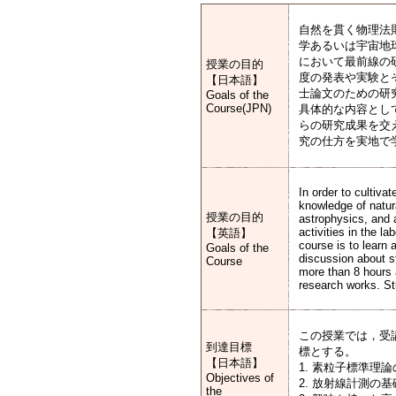
自然を貫く物理法
学あるいは宇宙地
において最前線の
授業の目的
度の発表や実験と
【日本語】
士論文のための研
Goals of the
Course(JPN)
具体的な内容とし
らの研究成果を交
究の仕方を実地で
In order to cultiva
knowledge of natura
授業の目的
astrophysics, and 
activities in the l
【英語】
course is to learn 
Goals of the
discussion about st
Course
more than 8 hours a
research works. St
この授業では，受
到達目標
標とする。
【日本語】
1. 素粒子標準理
Objectives of
2. 放射線計測の
the