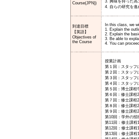
3. 興味を持っ
Course(JPN))
4. 自らの研究を
In this class, we w
到達目標
1. Explain the outl
【英語】
2. Explain the bas
Objectives of
3. Be able to expla
the Course
4. You can proceed
授業計画
第１回：スタッフに
第２回：スタッフに
第３回：スタッフに
第４回：スタッフに
第５回：博士課程
第６回：修士課程
第７回：修士課程
第８回：修士課程
第９回：修士課程
第10回：学外の
第11回：修士課
第12回：修士課程
第13回：修士課