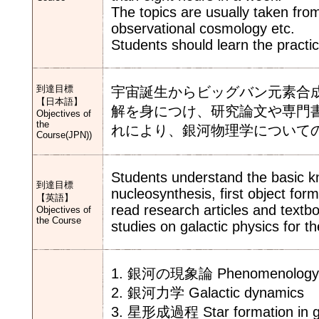
The topics are usually taken from
observational cosmology etc.
Students should learn the practi
到達目標
宇宙誕生からビッグバン元素合
【日本語】
解を身につけ、研究論文や専門
Objectives of
the
れにより、銀河物理学について
Course(JPN))
Students understand the basic kn
到達目標
nucleosynthesis, first object for
【英語】
read research articles and textb
Objectives of
the Course
studies on galactic physics for t
1. 銀河の現象論 Phenomenology of
2. 銀河力学 Galactic dynamics
3. 星形成過程 Star formation in g