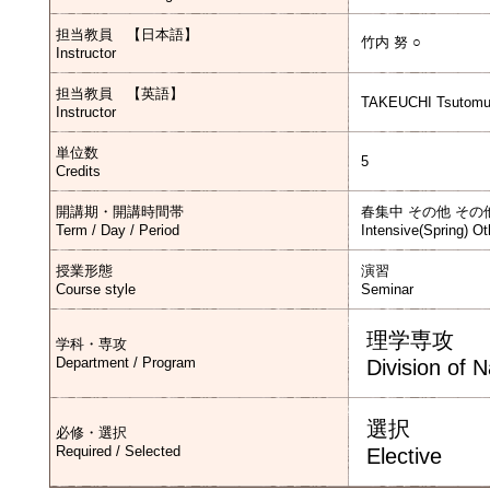
担当教員 【日本語】
竹内 努 ○
Instructor
担当教員 【英語】
TAKEUCHI Tsutomu
Instructor
単位数
5
Credits
開講期・開講時間帯
春集中 その他 その
Term / Day / Period
Intensive(Spring) Ot
授業形態
演習
Course style
Seminar
理学専攻
学科・専攻
Department / Program
Division of 
選択
必修・選択
Required / Selected
Elective