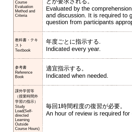
とが要求される。
Course
Evaluation
Evaluated by the comprehension o
Method and
and discussion. It is required t
Criteria
question from participants approp
教科書・テキ
年度ごとに指示する.
スト
Indicated every year.
Textbook
参考書
適宜指示する。
Reference
Indicated when needed.
Book
課外学習等
（授業時間外
学習の指示）
毎回1時間程度の復習が必要。
Study
Load(Self-
An hour of review is required for
directed
Learning
Outside
Course Hours)