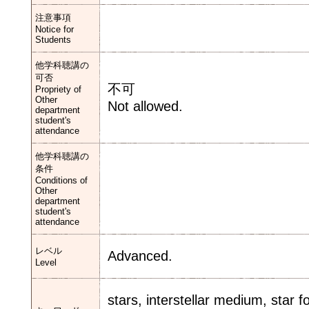
注意事項
Notice for
Students
他学科聴講の
可否
不可
Propriety of
Other
Not allowed.
department
student's
attendance
他学科聴講の
条件
Conditions of
Other
department
student's
attendance
レベル
Advanced.
Level
stars, interstellar medium, star f