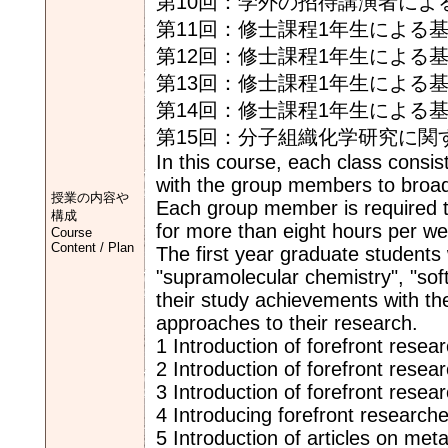
第10回：学外の招待講演者によ
第11回：修士課程1年生による
第12回：修士課程1年生による
第13回：修士課程1年生による
第14回：修士課程1年生による
第15回：分子組織化学研究に関
In this course, each class consi
with the group members to broade
授業の内容や
Each group member is required to 
構成
for more than eight hours per we
Course
Content / Plan
The first year graduate students 
"supramolecular chemistry", "sof
their study achievements with th
approaches to their research.
1 Introduction of forefront rese
2 Introduction of forefront rese
3 Introduction of forefront resea
4 Introducing forefront research
5 Introduction of articles on me