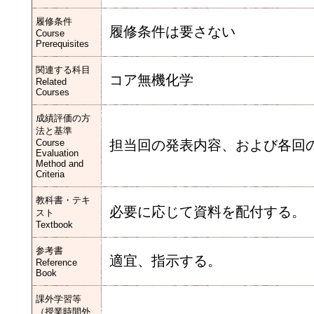
履修条件
履修条件は要さない
Course
Prerequisites
関連する科目
コア無機化学
Related
Courses
成績評価の方
法と基準
Course
担当回の発表内容、および各回
Evaluation
Method and
Criteria
教科書・テキ
必要に応じて資料を配付する。
スト
Textbook
参考書
適宜、指示する。
Reference
Book
課外学習等
（授業時間外