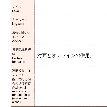
レベル
Level
キーワード
Keyword
履修の際のア
ドバイス
Advice
授業開講形態
等
対面とオンラインの併用。
Lecture
format, etc.
遠隔授業（オ
ンデマンド
型）で行う場
合の追加措置
Additional
measures for
remote class
(on-demand
class)