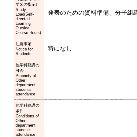
学習の指示）
Study
発表のための資料準備、分子組
Load(Self-
directed
Learning
Outside
Course Hours)
注意事項
特になし。
Notice for
Students
他学科聴講の
可否
Propriety of
Other
department
student's
attendance
他学科聴講の
条件
Conditions of
Other
department
student's
attendance