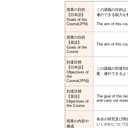
授業の目的
この講義の目的は
【日本語】
遂行できる能力を
Goals of the
Course(JPN)
The aim of this cou
授業の目的
【英語】
The aim of this cou
Goals of the
Course
到達目標
【日本語】
この講義の到達目
Objectives of
案・遂行できるよ
the
Course(JPN))
到達目標
The goal of this le
【英語】
and carry out rese
Objectives of
the Course
各自の研究及び関
授業の内容や
いくのかについて
構成