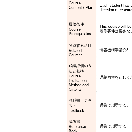
Course
Each student has a 
Content / Plan
direction of resear
履修条件
This course will b
Course
履修要件は要さな
Prerequisites
関連する科目
情報機構学講究8
Related
Courses
成績評価の方
法と基準
Course
講義内容を正しく
Evaluation
Method and
Criteria
教科書・テキ
講義で指示する。
スト
Textbook
参考書
講義で指示する
Reference
Book