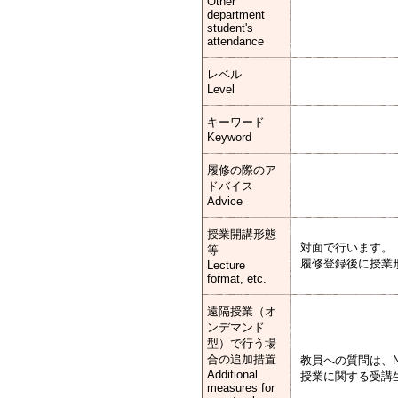
Other
department
student's
attendance
レベル
Level
キーワード
Keyword
履修の際のア
ドバイス
Advice
授業開講形態
対面で行います。
等
履修登録後に授業
Lecture
format, etc.
遠隔授業（オ
ンデマンド
型）で行う場
合の追加措置
教員への質問は、
Additional
授業に関する受講
measures for