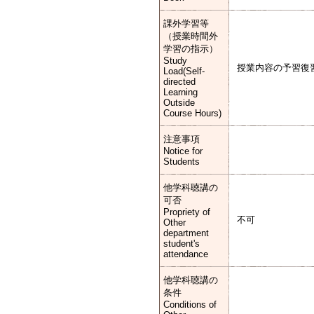
課外学習等
（授業時間外
学習の指示）
Study
授業内容の予習復
Load(Self-
directed
Learning
Outside
Course Hours)
注意事項
Notice for
Students
他学科聴講の
可否
Propriety of
不可
Other
department
student's
attendance
他学科聴講の
条件
Conditions of