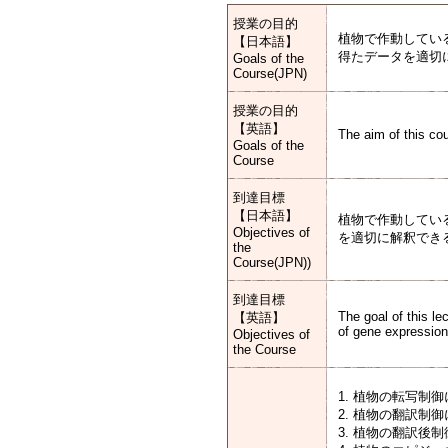
授業の目的
植物で作動してい
【日本語】
得たデータを適切
Goals of the
Course(JPN)
授業の目的
【英語】
The aim of this co
Goals of the
Course
到達目標
【日本語】
植物で作動してい
Objectives of
を適切に解釈でき
the
Course(JPN))
到達目標
The goal of this l
【英語】
of gene expression 
Objectives of
the Course
1. 植物の転写制
2. 植物の翻訳制
3. 植物の翻訳後