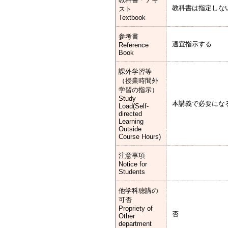
教科書は指定しな
スト
Textbook
参考書
適宜指示する
Reference
Book
課外学習等
（授業時間外
学習の指示）
Study
本講義で必要にな
Load(Self-
directed
Learning
Outside
Course Hours)
注意事項
Notice for
Students
他学科聴講の
可否
Propriety of
否
Other
department