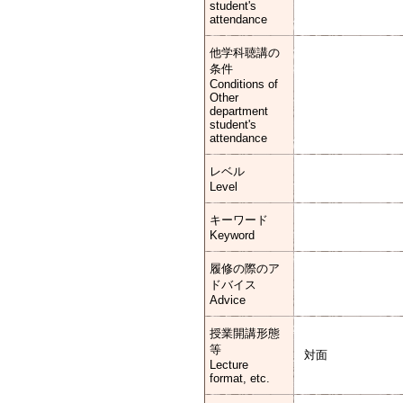
student's
attendance
他学科聴講の
条件
Conditions of
Other
department
student's
attendance
レベル
Level
キーワード
Keyword
履修の際のア
ドバイス
Advice
授業開講形態
等
対面
Lecture
format, etc.