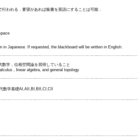
で行われる．要望があれば板書を英語にすることは可能．
space
n in Japanese. If requested, the blackboard will be written in English.
代数学，位相空間論を習得していること
lculus , linear algebra, and general topology
基礎AI,AII,BI,BII,CI,CII