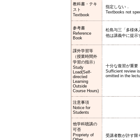
教科書・テキ
指定しない．
スト
Textbooks not spec
Textbook
参考書
松島与三「多様体
Reference
他は講義中に提示
Book
課外学習等
（授業時間外
学習の指示）
十分な復習が重要
Study
Sufficient review 
Load(Self-
omitted in the lect
directed
Learning
Outside
Course Hours)
注意事項
Notice for
Students
他学科聴講の
可否
Propriety of
受講者数が許す限
Other