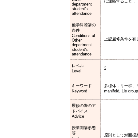
に連絡すること．
department
student's
attendance
他学科聴講の
条件
Conditions of
上記履修条件を有
Other
department
student's
attendance
レベル
2
Level
キーワード
多様体，リー群、
Keyword
manifold, Lie grou
履修の際のア
ドバイス
Advice
授業開講形態
等
原則として対面授