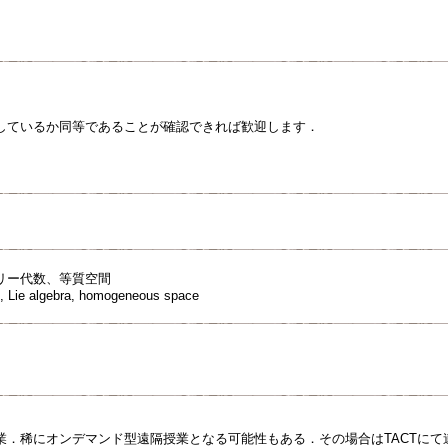
しているか同等であることが確認できれば歓迎します．
リー代数、等質空間
p, Lie algebra, homogeneous space
業．稀にオンデマンド型遠隔授業となる可能性もある．その場合はTACTにて