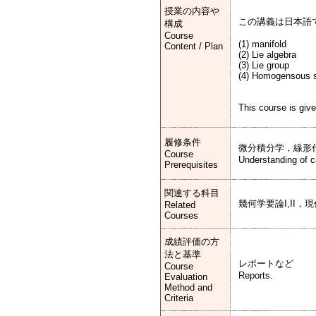
授業の内容や
この講義は日本語
構成
Course
(1) manifold
Content / Plan
(2) Lie algebra
(3) Lie group
(4) Homogensous 
This course is give
履修条件
微分積分学，線形
Course
Understanding of ca
Prerequisites
関連する科目
幾何学要論I,II，現代数学
Related
Courses
成績評価の方
法と基準
レポートなど
Course
Reports.
Evaluation
Method and
Criteria