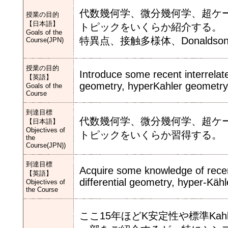
代数幾何学、微分幾何学、超ケ
授業の目的
【日本語】
トピックをいくらか紹介する。
Goals of the
特異点、接触多様体、Donaldso
Course(JPN)
授業の目的
Introduce some recent interrelate
【英語】
geometry, hyperKahler geometry,
Goals of the
Course
到達目標
代数幾何学、微分幾何学、超ケ
【日本語】
Objectives of
トピックをいくらか習得する。
the
Course(JPN))
到達目標
Acquire some knowledge of recent
【英語】
differential geometry, hyper-Käh
Objectives of
the Course
ここ15年ほどK安定性や標準Ka