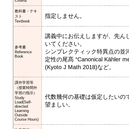
Criteria
教科書・テキ
指定しません。
スト
Textbook
講義中にお伝えしますが、先ん
いてください。
参考書
シンプレクティック特異点の並河-尾髙 htt
Reference
Book
定性の尾髙 “Canonical Kähler metric
(Kyoto J Math 2018)など。
課外学習等
（授業時間外
学習の指示）
代数幾何の基礎は仮定したいの
Study
Load(Self-
望ましい。
directed
Learning
Outside
Course Hours)