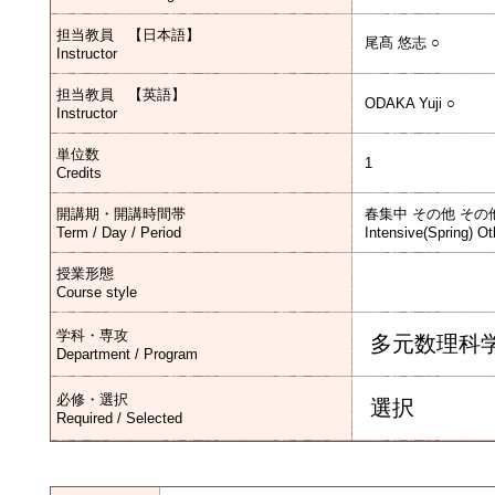
担当教員 【日本語】
尾髙 悠志 ○
Instructor
担当教員 【英語】
ODAKA Yuji ○
Instructor
単位数
1
Credits
開講期・開講時間帯
春集中 その他 その
Term / Day / Period
Intensive(Spring) Ot
授業形態
Course style
学科・専攻
多元数理科
Department / Program
必修・選択
選択
Required / Selected