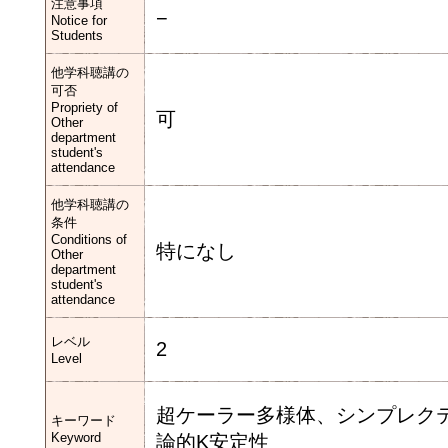
注意事項
−
Notice for
Students
他学科聴講の
可否
Propriety of
可
Other
department
student's
attendance
他学科聴講の
条件
Conditions of
特になし
Other
department
student's
attendance
レベル
2
Level
超ケーラー多様体、シンプレクティ
キーワード
Keyword
論的K安定性