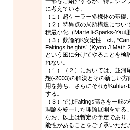
一部をご紹介するが、特にシン
に考えている。
（１）超ケーラー多様体の基礎
（２）特異点の局所構造についてのDon
積最小化（Martelli-Sparks
（３）数論的K安定性 cf., “Canonical K
Faltings heights” (Kyoto J Math 
という風に分けてやることを検
れない。
（１）（２）においては、並河尾高 (https
想(-2003)の解決とその新し
用を持ち、さらにそれがKahler
する。
（３）ではFaltings高さを一
理論を統一した理論展開をする
なお、以上は暫定の予定であり
能性があることをご了承いただ