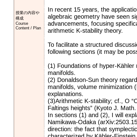
In recent 15 years, the applicatio
授業の内容や
algebraic geometry have seen sig
構成
advancements, focusing specifica
Course
Content / Plan
arithmetic K-stability theory.
To facilitate a structured discuss
following sections (it may be poss
(1) Foundations of hyper-Kähler m
manifolds.
(2) Donaldson-Sun theory regardin
manifolds, volume minimization (
explanations.
(3)Arithmetic K-stability; cf., O
Faltings heights” (Kyoto J. Math.
In sections (1) and (2), I will ex
Namikawa-Odaka (arXiv:2503.1579
direction: the fact that symplect
characterized by Kähler-Einstein 