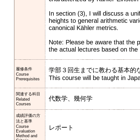
In section (3), I will discuss a u
heights to general arithmetic vari
canonical Kähler metrics.
Note: Please be aware that the p
the actual lectures based on the
履修条件
学部３回生までに教わる基本的
Course
This course will be taught in Jap
Prerequisites
関連する科目
代数学、幾何学
Related
Courses
成績評価の方
法と基準
Course
レポート
Evaluation
Method and