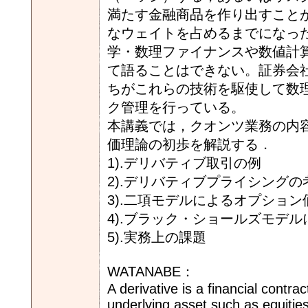
満たす金融商品を作り出すこと
なウェイトを占めるまでになっ
学・数理ファイナンスや数値計
て語ることはできない。証券会
ちがこれらの技術を駆使して数
ク管理を行っている。
本講義では，クオンツ業務の内
価理論の初歩を解説する．
1).デリバティブ取引の例
2).デリバティブプライシングの
3).二項モデルによるオプション
4).ブラック・ショールズモデ
5).実務上の課題
WATANABE：
A derivative is a financial contra
underlying asset such as equities