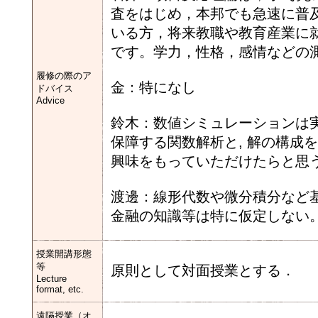
査をはじめ，本邦でも急速に普
いる方，将来教職や教育産業に
です。学力，性格，感情などの
履修の際のア
金：特になし
ドバイス
Advice
鈴木：数値シミュレーションは実
保障する関数解析と, 解の構成
興味をもっていただけたらと思う
渡邊：線形代数や微分積分など
金融の知識等は特に仮定しない
授業開講形態
等
原則として対面授業とする．
Lecture
format, etc.
遠隔授業（オ