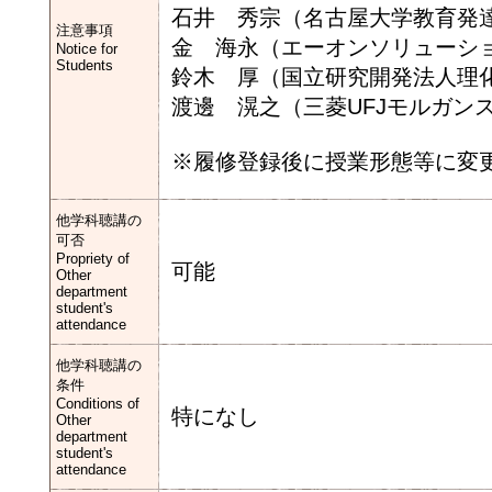
石井 秀宗（名古屋大学教育発
注意事項
金 海永（エーオンソリューシ
Notice for
Students
鈴木 厚（国立研究開発法人理
渡邊 滉之（三菱UFJモルガン
※履修登録後に授業形態等に変更
他学科聴講の
可否
Propriety of
可能
Other
department
student's
attendance
他学科聴講の
条件
Conditions of
特になし
Other
department
student's
attendance