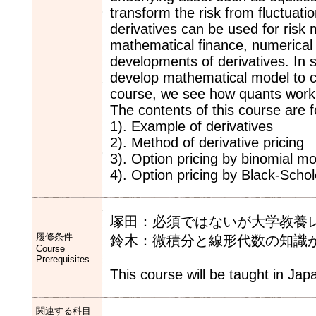
transform the risk from fluctuatio
derivatives can be used for risk
mathematical finance, numerical 
developments of derivatives. In 
develop mathematical model to ca
course, we see how quants work i
The contents of this course are f
1). Example of derivatives
2). Method of derivative pricing
3). Option pricing by binomial m
4). Option pricing by Black-Schol
塚田：必須ではないが大学教養
履修条件
鈴木：微積分と線形代数の知識が
Course
Prerequisites
This course will be taught in Jap
関連する科目