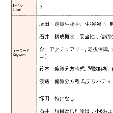
レベル
2
Level
塚田：定量生物学、生物物理、
石井：構成概念，妥当性，信頼
金：アクチュアリー, 老後保障, 退
キーワード
Keyword
コ）
鈴木：偏微分方程式, 関数解析,
渡邊：偏微分方程式,デリバティブ,
塚田：特になし
石井：項目反応理論は，小6お