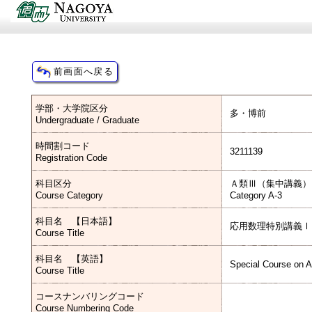
学部・大学院区分
多・博前
Undergraduate / Graduate
時間割コード
3211139
Registration Code
科目区分
Ａ類Ⅲ（集中講義）
Course Category
Category A-3
科目名 【日本語】
応用数理特別講義Ⅰ
Course Title
科目名 【英語】
Special Course on A
Course Title
コースナンバリングコード
Course Numbering Code