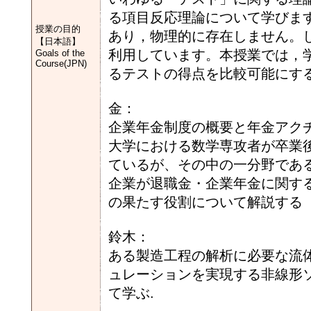
る項目反応理論について学びま
授業の目的
あり，物理的に存在しません。
【日本語】
利用しています。本授業では，
Goals of the
Course(JPN)
るテストの得点を比較可能にす
金：
企業年金制度の概要と年金アク
大学における数学専攻者が卒業
ているが、その中の一分野であ
企業が退職金・企業年金に関す
の果たす役割について解説する
鈴木：
ある製造工程の解析に必要な流
ュレーションを実現する非線形
て学ぶ.