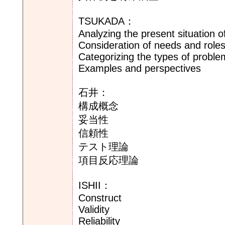
TSUKADA：
Analyzing the present situation o
Consideration of needs and roles
Categorizing the types of proble
Examples and perspectives
石井：
構成概念
妥当性
信頼性
テスト理論
項目反応理論
ISHII：
Construct
Validity
Reliability