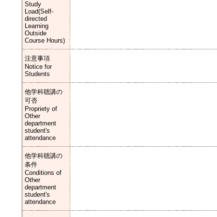
Study
Load(Self-
directed
Learning
Outside
Course Hours)
注意事項
Notice for
Students
他学科聴講の
可否
Propriety of
Other
department
student's
attendance
他学科聴講の
条件
Conditions of
Other
department
student's
attendance