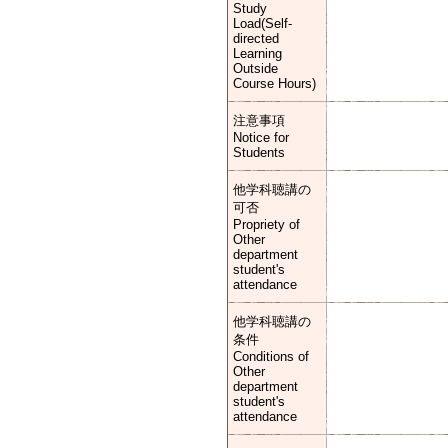
Study
Load(Self-
directed
Learning
Outside
Course Hours)
注意事項
Notice for
Students
他学科聴講の
可否
Propriety of
Other
department
student's
attendance
他学科聴講の
条件
Conditions of
Other
department
student's
attendance