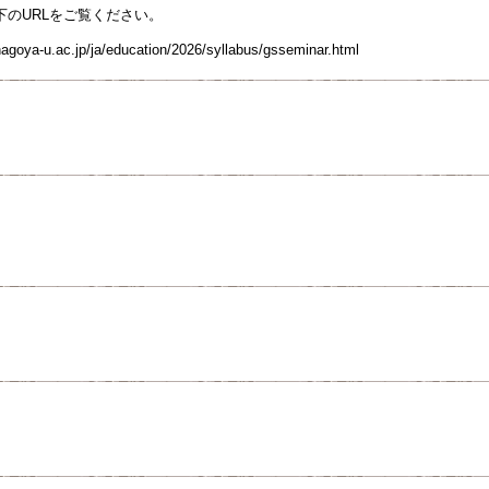
下のURLをご覧ください。
agoya-u.ac.jp/ja/education/2026/syllabus/gsseminar.html