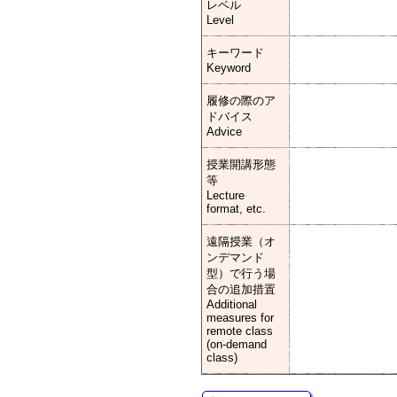
レベル
Level
キーワード
Keyword
履修の際のア
ドバイス
Advice
授業開講形態
等
Lecture
format, etc.
遠隔授業（オ
ンデマンド
型）で行う場
合の追加措置
Additional
measures for
remote class
(on-demand
class)