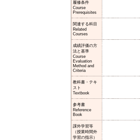
履修条件
Course
Prerequisites
関連する科目
Related
Courses
成績評価の方
法と基準
Course
Evaluation
Method and
Criteria
教科書・テキ
スト
Textbook
参考書
Reference
Book
課外学習等
（授業時間外
学習の指示）