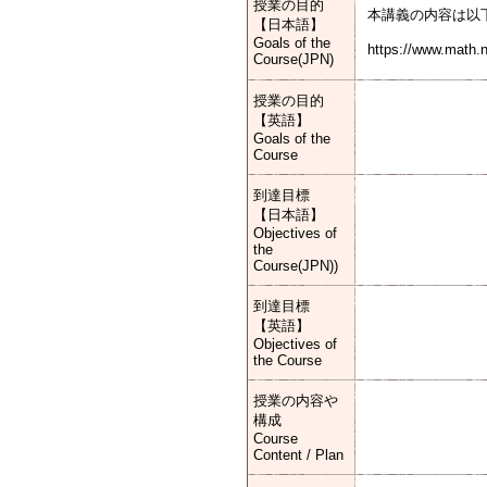
授業の目的
本講義の内容は以
【日本語】
Goals of the
https://www.math.n
Course(JPN)
授業の目的
【英語】
Goals of the
Course
到達目標
【日本語】
Objectives of
the
Course(JPN))
到達目標
【英語】
Objectives of
the Course
授業の内容や
構成
Course
Content / Plan