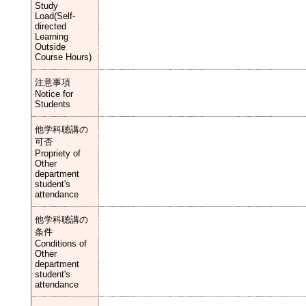
Study
Load(Self-
directed
Learning
Outside
Course Hours)
注意事項
Notice for
Students
他学科聴講の
可否
Propriety of
Other
department
student's
attendance
他学科聴講の
条件
Conditions of
Other
department
student's
attendance