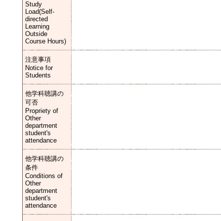
Study
Load(Self-
directed
Learning
Outside
Course Hours)
注意事項
Notice for
Students
他学科聴講の
可否
Propriety of
Other
department
student's
attendance
他学科聴講の
条件
Conditions of
Other
department
student's
attendance