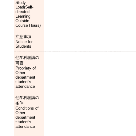
Study
Load(Self-
directed
Learning
Outside
Course Hours)
注意事項
Notice for
Students
他学科聴講の
可否
Propriety of
Other
department
student's
attendance
他学科聴講の
条件
Conditions of
Other
department
student's
attendance