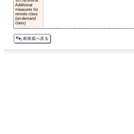
Additional
measures for
remote class
(on-demand
class)