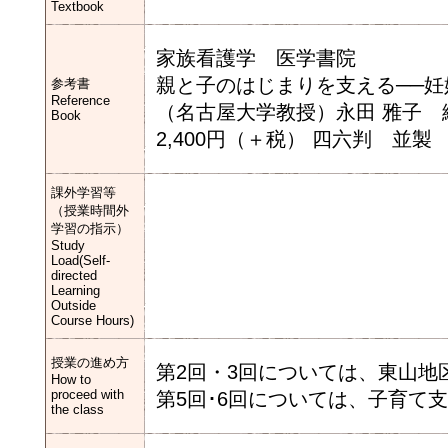
Textbook
家族看護学 医学書院
親と子のはじまりを支える──
参考書
Reference
（名古屋大学教授）永田 雅子 
Book
2,400円（＋税） 四六判 並製 232頁
課外学習等
（授業時間外
学習の指示）
Study
Load(Self-
directed
Learning
Outside
Course Hours)
授業の進め方
第2回・3回については、東山
How to
proceed with
第5回･6回については、子育て
the class