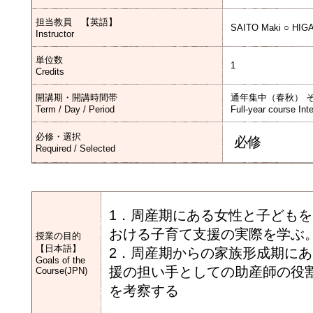
担当教員 【英語】
SAITO Maki ○ HIGA
Instructor
単位数
1
Credits
開講期・開講時間帯
通年集中（春秋） 
Term / Day / Period
Full-year course Int
必修・選択
必修
Required / Selected
1．周産期にある女性と子ども
おける子育て支援の実際を学ぶ
授業の目的
【日本語】
2．周産期からの家族形成期に
Goals of the
援の担い手としての助産師の役
Course(JPN)
を考察する