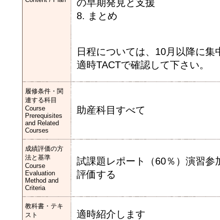
の早期発見と支援
8. まとめ
日程については、10月以降に集
適時TACTで確認して下さい。
履修条件・関
連する科目
Course
助産科目すべて
Prerequisites
and Related
Courses
成績評価の方
法と基準
試課題レポート（60％）演習参
Course
評価する
Evaluation
Method and
Criteria
教科書・テキ
適時紹介します
スト