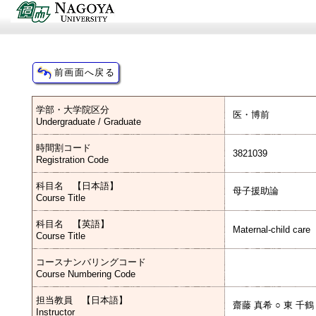
学部・大学院区分
医・博前
Undergraduate / Graduate
時間割コード
3821039
Registration Code
科目名 【日本語】
母子援助論
Course Title
科目名 【英語】
Maternal-child care
Course Title
コースナンバリングコード
Course Numbering Code
担当教員 【日本語】
齋藤 真希 ○ 東 千鶴
Instructor