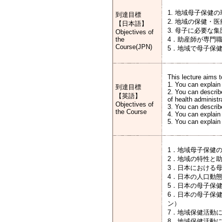
1. 地域母子保健
到達目標
2. 地域の保健
【日本語】
3. 母子に必要な
Objectives of
the
4．助産師が専門
Course(JPN)
5．地域で母子保
This lecture aims t
1. You can explain 
到達目標
2. You can describ
【英語】
of health administr
Objectives of
3. You can describe
the Course
4. You can explain 
5. You can explain
1．
2
3．日
4．日本の人
5．日
6．日本の母子保
7．地
8．地域保健活動