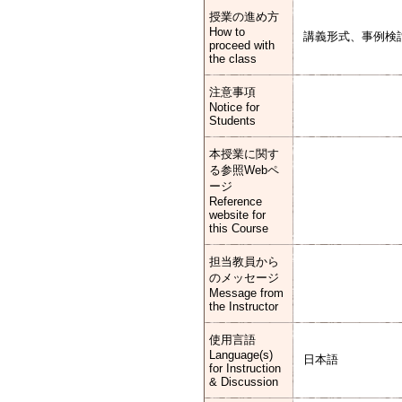
授業の進め方
How to
講義形式、事例検
proceed with
the class
注意事項
Notice for
Students
本授業に関す
る参照Webペ
ージ
Reference
website for
this Course
担当教員から
のメッセージ
Message from
the Instructor
使用言語
Language(s)
日本語
for Instruction
& Discussion