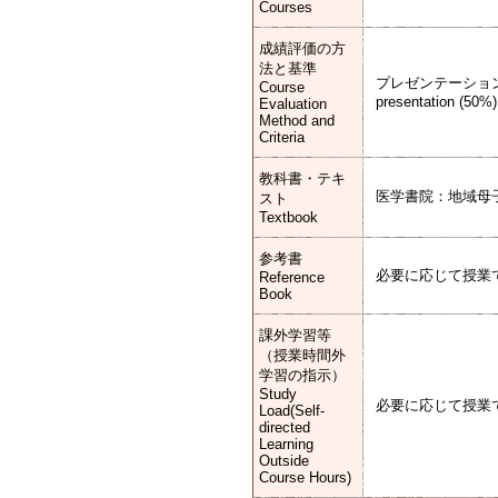
Courses
成績評価の方
法と基準
プレゼンテーション（50％
Course
presentation (50%)
Evaluation
Method and
Criteria
教科書・テキ
医学書院：地域母子
スト
Textbook
参考書
必要に応じて授業
Reference
Book
課外学習等
（授業時間外
学習の指示）
Study
必要に応じて授業
Load(Self-
directed
Learning
Outside
Course Hours)