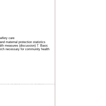
討（1）
義） (1)
wifery care
 and maternal protection statistics
alth measures (discussion) 7. Basic
arch necessary for community health