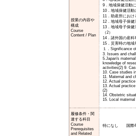
9．地
10．地域保健活動
11．
授業の内容や
12．地
構成
13．地域母子保
Course
Content / Plan
14．諸外国の産
15．災害時の
１．Significance of 
3. Issues and chall
5.Japan's maternal
knowledge of resea
activities(2) 9. Ca
10. Case studies in
11. Maternal and ch
12. Actual practice
13. Actual practice
14. Obstetric situa
15. Local maternal 
履修条件・関
連する科目
Course
特になし 国際母
Prerequisites
and Related