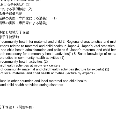
域保健活動における事例検
における事例検討（2）
助産所における母子保健活動
域母子保健活動の実際（専門家による講
健活動の実際（専門家による講義）
（2）
科事情と地域母子保健
地域母子保健活動
community health for maternal and child 2. Regional characteristics and mid
enges related to maternal and child health in Japan 4. Japan's vital statistics
 and child health administration and policies 6. Japan's maternal and child he
rch necessary for community health activities(1) 8. Basic knowledge of rese
se studies in community health activities (1)
 community health activities (2)
ild health activities at midwifery centers
 of community maternal and child health activities (lecture by experts) (1)
 of local maternal and child health activities (lecture by experts)
(2)
tions in other countries and local maternal and child health
and child health activities during disasters
子保健Ⅰ（関連科目）