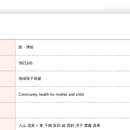
医・博前
3821165
地域母子保健
Community health for mother and child
入山 茂美 ○ 東 千鶴 富田 綾 西村 淳子 齋藤 真希