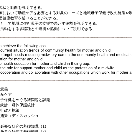
の現状と動向を説明できる。
・医療において助産ケアを必要とする対象のニーズと地域母子保健行政の施策や
集団健康教育を述べることができる。
職として地域に住む母子の支援で果たす役割を説明できる。
健活動をする多職種との連携や協働について説明できる。
o achieve the following goals.
current situation trends of community health for mother and child.
e target needs requiring midwifery care in the community health and medica
ation for mother and child.
 health education for mother and child in their group.
the role for support mother and child as the profession of a midwife.
 cooperation and collaboration with other occupations which work for mother a
地域母子保健の意義
．地域の特性と助
本における母子保健をめぐる
口動態統計・母体保護統計
本の母子保健行政と施策
健施策（ディスカッショ
ン
域保健活動に必要な研究の基礎知識（
に必要な研究の基礎知識（2）