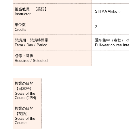
担当教員 【英語】
SHIMA Akiko ○
Instructor
単位数
2
Credits
開講期・開講時間帯
通年集中（春秋） 
Term / Day / Period
Full-year course Int
必修・選択
Required / Selected
授業の目的
【日本語】
Goals of the
Course(JPN)
授業の目的
【英語】
Goals of the
Course