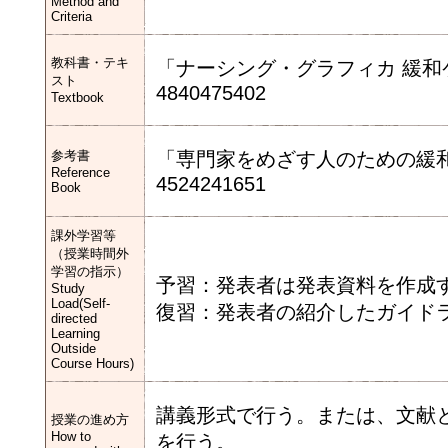
Method and
Criteria
教科書・テキ
「ナーシング・グラフィカ 緩和ケア 
スト
4840475402
Textbook
参考書
「専門家をめざす人のための緩和医療学
Reference
4524241651
Book
課外学習等
（授業時間外
学習の指示）
予習：発表者は発表資料を作成
Study
Load(Self-
復習：発表者の紹介したガイド
directed
Learning
Outside
Course Hours)
講義形式で行う。または、文献
授業の進め方
How to
を行う。