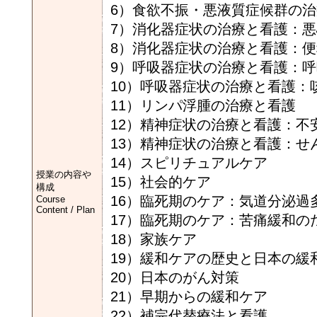
6）食欲不振・悪液質症候群の
7）消化器症状の治療と看護：
8）消化器症状の治療と看護：便
9）呼吸器症状の治療と看護：
10）呼吸器症状の治療と看護：
11）リンパ浮腫の治療と看護
12）精神症状の治療と看護：不
13）精神症状の治療と看護：せ
14）スピリチュアルケア
授業の内容や
15）社会的ケア
構成
16）臨死期のケア：気道分泌過
Course
Content / Plan
17）臨死期のケア：苦痛緩和の
18）家族ケア
19）緩和ケアの歴史と日本の緩
20）日本のがん対策
21）早期からの緩和ケア
22）補完代替療法と看護