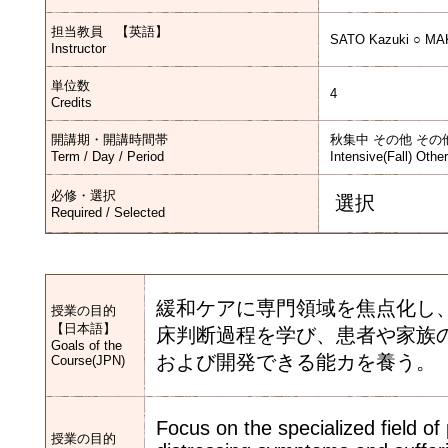
担当教員 【英語】
SATO Kazuki ○ MAK
Instructor
単位数
4
Credits
開講期・開講時間帯
秋集中 その他 その
Term / Day / Period
Intensive(Fall) Othe
必修・選択
選択
Required / Selected
緩和ケアに専門領域を焦点化し
授業の目的
【日本語】
床判断過程を学び、患者や家族
Goals of the
および開発できる能カを養う。
Course(JPN)
Focus on the specialized field of
授業の目的