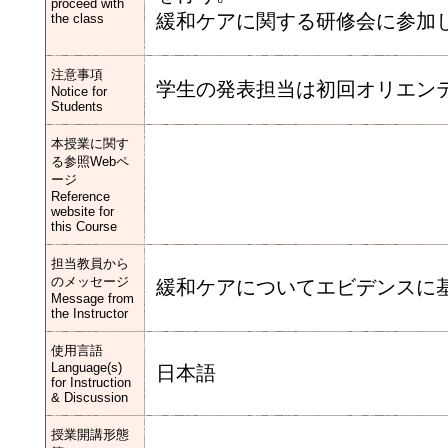
proceed with
緩和ケアに関する研修会に参加
the class
注意事項
学生の発表担当は初回オリエン
Notice for
Students
本授業に関す
る参照Webペ
ージ
Reference
website for
this Course
担当教員から
のメッセージ
緩和ケアについてエビデンスに
Message from
the Instructor
使用言語
Language(s)
日本語
for Instruction
& Discussion
授業開講形態