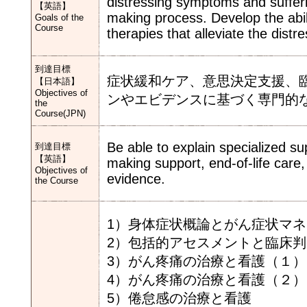
distressing symptoms and sufferi
【英語】
making process. Develop the abil
Goals of the
Course
therapies that alleviate the distr
到達目標
症状緩和ケア、意思決定支援、
【日本語】
Objectives of
ンやエビデンスに基づく専門的
the
Course(JPN)
Be able to explain specialized 
到達目標
【英語】
making support, end-of-life care
Objectives of
evidence.
the Course
1）身体症状概論とがん症状マネ
2）包括的アセスメントと臨床
3）がん疼痛の治療と看護（１）
4）がん疼痛の治療と看護（２）
5）倦怠感の治療と看護