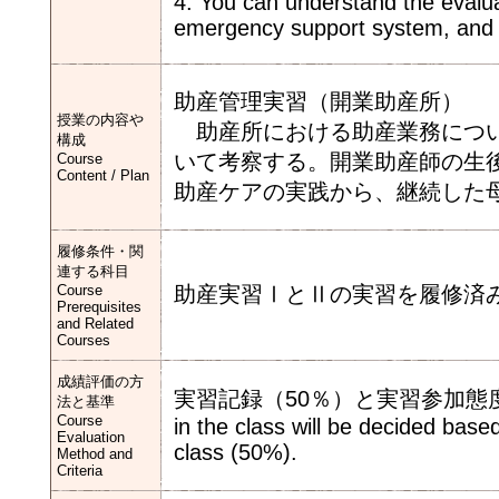
4. You can understand the evaluat
emergency support system, and d
助産管理実習（開業助産所）
授業の内容や
助産所における助産業務につい
構成
いて考察する。開業助産師の生
Course
Content / Plan
助産ケアの実践から、継続した
履修条件・関
連する科目
Course
助産実習ⅠとⅡの実習を履修済
Prerequisites
and Related
Courses
成績評価の方
実習記録（50％）と実習参加態度（50
法と基準
Course
in the class will be decided base
Evaluation
class (50%).
Method and
Criteria