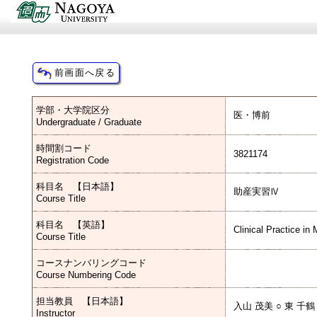
学部・大学院区分
医・博前
Undergraduate / Graduate
時間割コード
3821174
Registration Code
科目名 【日本語】
助産実習Ⅳ
Course Title
科目名 【英語】
Clinical Practice in
Course Title
コースナンバリングコード
Course Numbering Code
担当教員 【日本語】
入山 茂美 ○ 東 千鶴
Instructor