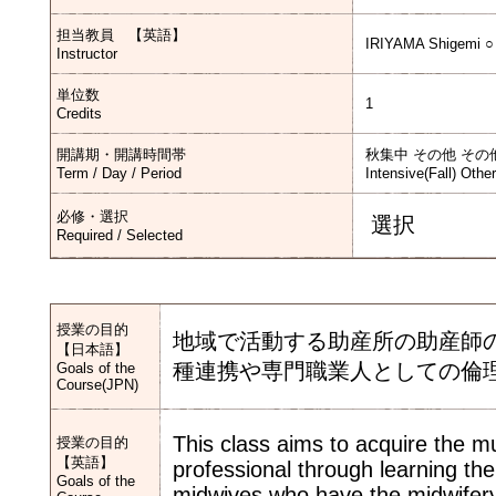
担当教員 【英語】
IRIYAMA Shigemi ○
Instructor
単位数
1
Credits
開講期・開講時間帯
秋集中 その他 その
Term / Day / Period
Intensive(Fall) Othe
必修・選択
選択
Required / Selected
授業の目的
地域で活動する助産所の助産師
【日本語】
種連携や専門職業人として
Goals of the
Course(JPN)
This class aims to acquire the mul
授業の目的
【英語】
professional through learning the
Goals of the
midwives who have the midwifer