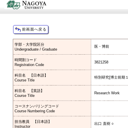
学部・大学院区分
医・博前
Undergraduate / Graduate
時間割コード
3821258
Registration Code
科目名 【日本語】
特別研究[博士前期１
Course Title
科目名 【英語】
Research Work
Course Title
コースナンバリングコード
Course Numbering Code
担当教員 【日本語】
出口 直樹 ○
Instructor