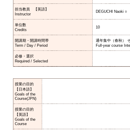
担当教員 【英語】
DEGUCHI Naoki ○
Instructor
単位数
10
Credits
開講期・開講時間帯
通年集中（春秋） 
Term / Day / Period
Full-year course Int
必修・選択
Required / Selected
授業の目的
【日本語】
Goals of the
Course(JPN)
授業の目的
【英語】
Goals of the
Course