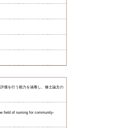
、評価を行う能力を涵養し、修士論文の
e field of nursing for community-