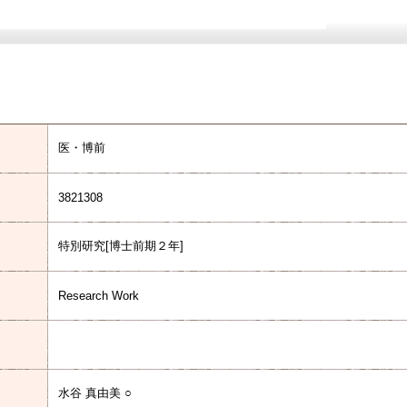
医・博前
3821308
特別研究[博士前期２年]
Research Work
水谷 真由美 ○