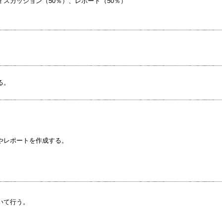
スカッション（50％）、レポート（50％）
る。
やレポートを作成する。
いて行う。