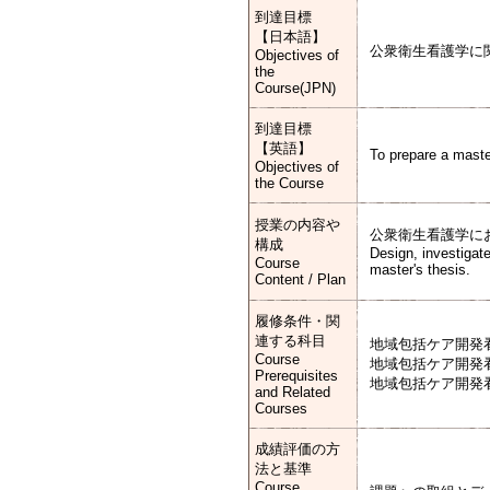
到達目標
【日本語】
公衆衛生看護学に
Objectives of
the
Course(JPN)
到達目標
【英語】
To prepare a master
Objectives of
the Course
授業の内容や
公衆衛生看護学に
構成
Design, investigate
Course
master's thesis.
Content / Plan
履修条件・関
連する科目
地域包括ケア開発
Course
地域包括ケア開発
Prerequisites
地域包括ケア開発
and Related
Courses
成績評価の方
法と基準
Course