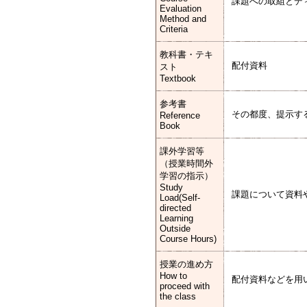
課題への取組とディ
Evaluation
Method and
Criteria
教科書・テキ
配付資料
スト
Textbook
参考書
その都度、提示す
Reference
Book
課外学習等
（授業時間外
学習の指示）
Study
課題について資料
Load(Self-
directed
Learning
Outside
Course Hours)
授業の進め方
How to
配付資料などを用
proceed with
the class