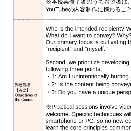
※本授業修了者のうち希望者は、
YouTubeの内容制作に携わる
Who is the intended recipient? W
What do I want to convey? Why
Our primary focus is cultivating t
"recipient" and "myself."
Second, we prioritize developing t
following three points:
・1: Am I unintentionally hurtin
・2: Is the content being convey
到達目標
【英語】
・3: Do you have a unique persp
Objectives of
the Course
※Practical sessions involve vide
welcome. Specific techniques will
smartphone or PC, so no new equ
learn the core principles common 