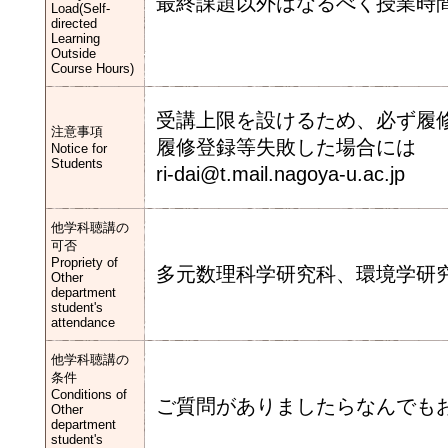
最終課題以外はなるべく授業時
Load(Self-
directed
Learning
Outside
Course Hours)
受講上限を設けるため、必ず履
注意事項
履修登録等失敗した場合には
Notice for
Students
ri-dai@t.mail.nagoya-u.a
他学科聴講の
可否
Propriety of
多元数理科学研究科、環境学研
Other
department
student's
attendance
他学科聴講の
条件
Conditions of
ご質問がありましたらなんでも
Other
department
student's