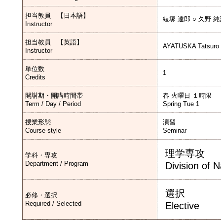
担当教員 【日本語】
綾塚 達郎 ○ 久野 
Instructor
担当教員 【英語】
AYATUSKA Tatsuro 
Instructor
単位数
1
Credits
開講期・開講時間帯
春 火曜日 １時限
Term / Day / Period
Spring Tue 1
授業形態
演習
Course style
Seminar
理学専攻
学科・専攻
Department / Program
Division of 
選択
必修・選択
Required / Selected
Elective