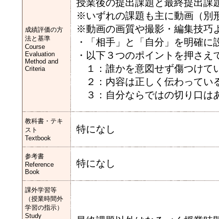
授業後の提出課題と最終提出課
※いずれの課題も主に動画（別
※動画の画質や撮影・編集技巧
成績評価の方
法と基準
・「相手」と「自分」を明確に
Course
・以下３つのポイントを押さえ
Evaluation
Method and
１：誰かを意図せず傷つけて
Criteria
２：内容は正しく伝わってい
３：自分ならではの切り口は
教科書・テキ
特になし
スト
Textbook
参考書
特になし
Reference
Book
課外学習等
（授業時間外
学習の指示）
Study