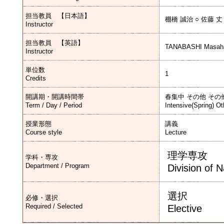
担当教員 【日本語】
棚橋 誠治 ○ 佐藤 丈
Instructor
担当教員 【英語】
TANABASHI Masaha
Instructor
単位数
1
Credits
開講期・開講時間帯
春集中 その他 その
Term / Day / Period
Intensive(Spring) Ot
授業形態
講義
Course style
Lecture
理学専攻
学科・専攻
Department / Program
Division of 
選択
必修・選択
Required / Selected
Elective