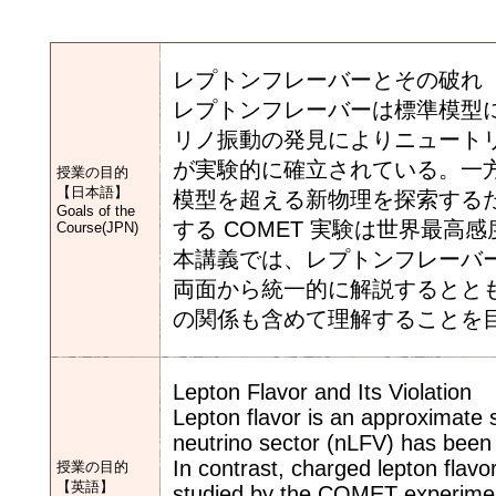
レプトンフレーバーとその破れ
レプトンフレーバーは標準模型
リノ振動の発見によりニュートリ
が実験的に確立されている。一方
授業の目的
【日本語】
模型を超える新物理を探索するた
Goals of the
する COMET 実験は世界最
Course(JPN)
本講義では、レプトンフレーバー対
両面から統一的に解説するととも
の関係も含めて理解することを
Lepton Flavor and Its Violation
Lepton flavor is an approximate s
neutrino sector (nLFV) has been f
In contrast, charged lepton flavo
授業の目的
【英語】
studied by the COMET experiment