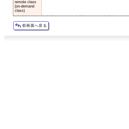
remote class
(on-demand
class)