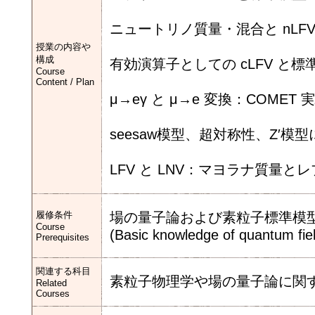
ニュートリノ質量・混合と nL
授業の内容や
構成
有効演算子としての cLFV と
Course
Content / Plan
μ→eγ と μ→e 変換：COMET
seesaw模型、超対称性、Z′
LFV と LNV：マヨラナ質量
履修条件
場の量子論および素粒子標準模
Course
(Basic knowledge of quantum fie
Prerequisites
関連する科目
素粒子物理学や場の量子論に関
Related
Courses