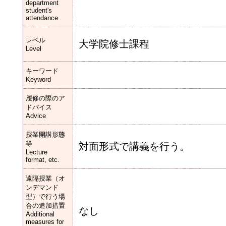
department
student's
attendance
レベル
大学院修士課程
Level
キーワード
Keyword
履修の際のア
ドバイス
Advice
授業開講形態
等
対面形式で講義を行う。
Lecture
format, etc.
遠隔授業（オ
ンデマンド
型）で行う場
合の追加措置
なし
Additional
measures for