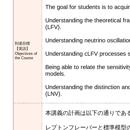
The goal for students is to acqui
Understanding the theoretical fr
(LFV).
Understanding neutrino oscillati
到達目標
【英語】
Understanding cLFV processes 
Objectives of
the Course
Being able to relate the sensitiv
models.
Understanding the distinction an
(LNV).
本講義の計画は以下の通りであ
レプトンフレーバーと標準模型