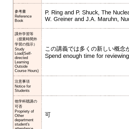
参考書
P. Ring and P. Shuck, The Nucl
Reference
W. Greiner and J.A. Maruhn, Nu
Book
課外学習等
（授業時間外
学習の指示）
この講義では多くの新しい概念
Study
Load(Self-
Spend enough time for reviewing 
directed
Learning
Outside
Course Hours)
注意事項
Notice for
Students
他学科聴講の
可否
Propriety of
可
Other
department
student's
attendance