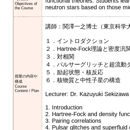
functional theories. Students lear
Objectives of
neutron stars based on those mi
the Course
講師：関澤一之博士（東京科学
１．イントロダクション
２．Hartree-Fock理論と密度
３．対相関
４．パルサーグリッチと超流動
５．励起状態・核反応
授業の内容や
６．核物質と中性子星の構造
構成
Course
Content / Plan
Lecturer: Dr. Kazuyuki Sekizawa 
1. Introduction
2. Hartree-Fock and density func
3. Pairing correlations
4. Pulsar glitches and superflui