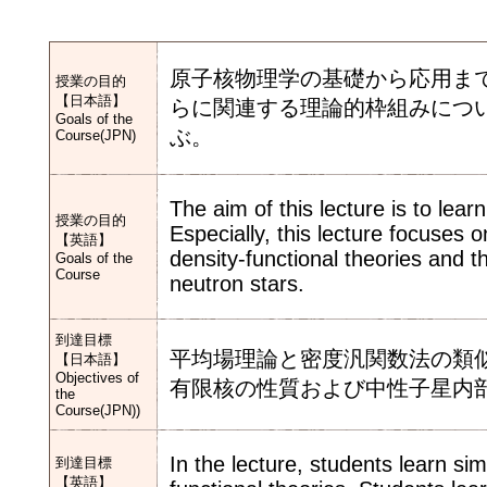
原子核物理学の基礎から応用ま
授業の目的
【日本語】
らに関連する理論的枠組みにつ
Goals of the
ぶ。
Course(JPN)
The aim of this lecture is to lear
授業の目的
Especially, this lecture focuses 
【英語】
density-functional theories and the
Goals of the
Course
neutron stars.
到達目標
平均場理論と密度汎関数法の類
【日本語】
Objectives of
有限核の性質および中性子星内
the
Course(JPN))
In the lecture, students learn si
到達目標
【英語】