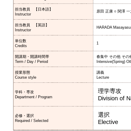
担当教員 【日本語】
原田 正康 ○ 関澤 
Instructor
担当教員 【英語】
HARADA Masayasu
Instructor
単位数
1
Credits
開講期・開講時間帯
春集中 その他 その
Term / Day / Period
Intensive(Spring) Ot
授業形態
講義
Course style
Lecture
理学専攻
学科・専攻
Department / Program
Division of 
選択
必修・選択
Required / Selected
Elective