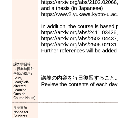
https://arxiv.org/abs/2102.02066
and a thesis (in Japanese)
https://www2.yukawa.kyoto-u.ac.j
In addition, the course is based p
https://arxiv.org/abs/2411.03426,
https://arxiv.org/abs/2502.04437
https://arxiv.org/abs/2506.02131
Further references will be added
課外学習等
（授業時間外
学習の指示）
講義の内容を毎日復習すること
Study
Load(Self-
Review the contents of each day'
directed
Learning
Outside
Course Hours)
注意事項
Notice for
Students