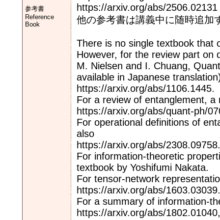
https://arxiv.org/abs/2506.02131
参考書
Reference
他の参考書は講義中に随時追加
Book
There is no single textbook that 
However, for the review part on 
M. Nielsen and I. Chuang, Quan
available in Japanese translation)
https://arxiv.org/abs/1106.1445.
For a review of entanglement, a
https://arxiv.org/abs/quant-ph/0
For operational definitions of e
also
https://arxiv.org/abs/2308.09758
For information-theoretic proper
textbook by Yoshifumi Nakata.
For tensor-network representatio
https://arxiv.org/abs/1603.03039
For a summary of information-th
https://arxiv.org/abs/1802.01040