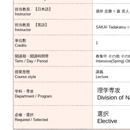
担当教員 【日本語】
酒井 忠勝 ○ 森 崇人
Instructor
担当教員 【英語】
SAKAI Tadakatsu ○
Instructor
単位数
1
Credits
開講期・開講時間帯
春集中 その他 その
Term / Day / Period
Intensive(Spring) Ot
授業形態
講義
Course style
Lecture
理学専攻
学科・専攻
Department / Program
Division of 
選択
必修・選択
Required / Selected
Elective