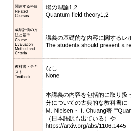
関連する科目
場の理論1,2
Related
Quantum field theory1,2
Courses
成績評価の方
法と基準
講義の基礎的な内容に関するレ
Course
The students should present a rep
Evaluation
Method and
Criteria
教科書・テキ
なし
スト
None
Textbook
本講義の内容を包括的に取り扱
分についての古典的な教科書に
M. Nielsen・ I. Chuang著 ""Quan
（日本語訳も出ている）や
https://arxiv.org/abs/1106.1445