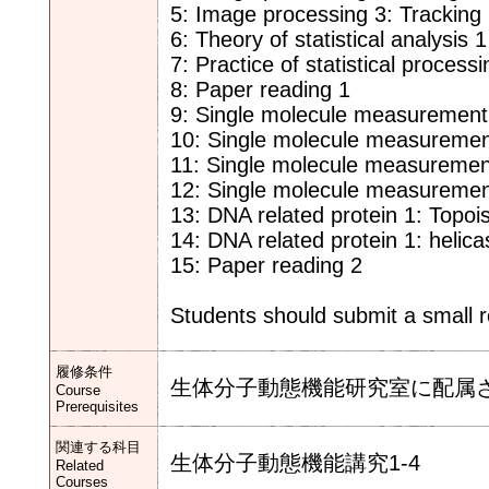
5: Image processing 3: Tracking
6: Theory of statistical analysis 1
7: Practice of statistical processi
8: Paper reading 1
9: Single molecule measurement 
10: Single molecule measurement
11: Single molecule measuremen
12: Single molecule measuremen
13: DNA related protein 1: Topo
14: DNA related protein 1: helica
15: Paper reading 2
Students should submit a small re
履修条件
生体分子動態機能研究室に配属
Course
Prerequisites
関連する科目
生体分子動態機能講究1-4
Related
Courses