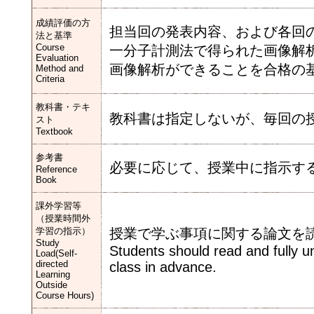
成績評価の方
担当回の発表内容、および各回
法と基準
Course
一分子計測法で得られた画像解
Evaluation
画像解析ができることを合格の
Method and
Criteria
教科書・テキ
教科書は指定しないが、毎回の
スト
Textbook
参考書
必要に応じて、授業中に指示す
Reference
Book
課外学習等
（授業時間外
学習の指示）
授業で学ぶ事項に関する論文を
Study
Students should read and fully u
Load(Self-
directed
class in advance.
Learning
Outside
Course Hours)