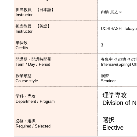
担当教員 【日本語】
内橋 貴之 ○
Instructor
担当教員 【英語】
UCHIHASHI Takayu
Instructor
単位数
3
Credits
開講期・開講時間帯
春集中 その他 その
Term / Day / Period
Intensive(Spring) Ot
授業形態
演習
Course style
Seminar
理学専攻
学科・専攻
Department / Program
Division of 
選択
必修・選択
Required / Selected
Elective