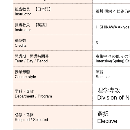
担当教員 【日本語】
菱川 明栄 ○ 伏谷 
Instructor
担当教員 【英語】
HISHIKAWA Akiyosh
Instructor
単位数
3
Credits
開講期・開講時間帯
春集中 その他 その
Term / Day / Period
Intensive(Spring) Ot
授業形態
演習
Course style
Seminar
理学専攻
学科・専攻
Department / Program
Division of 
選択
必修・選択
Required / Selected
Elective