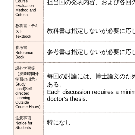
Course
担当回の発表内容、および各回
Evaluation
Method and
Criteria
教科書・テキ
教科書は指定しないが必要に応
スト
Textbook
参考書
参考書は指定しないが必要に応
Reference
Book
課外学習等
（授業時間外
毎回の討論には、博士論文のた
学習の指示）
ある。
Study
Load(Self-
Each discussion requires a minim
directed
Learning
doctor's thesis.
Outside
Course Hours)
注意事項
特になし
Notice for
Students