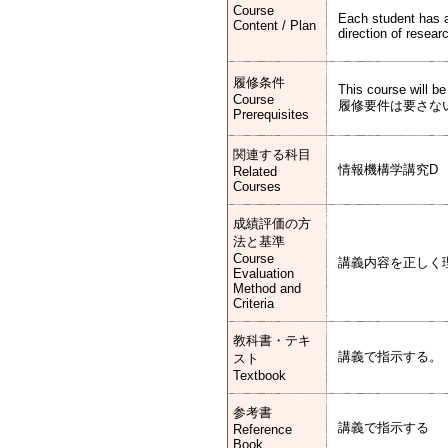
Course
Each student has a 
Content / Plan
direction of resear
履修条件
This course will b
Course
履修要件は要さな
Prerequisites
関連する科目
情報機構学講究D
Related
Courses
成績評価の方
法と基準
Course
講義内容を正しく
Evaluation
Method and
Criteria
教科書・テキ
講義で指示する。
スト
Textbook
参考書
講義で指示する
Reference
Book