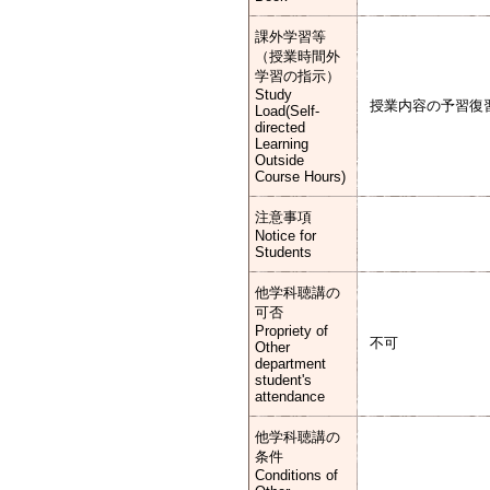
課外学習等
（授業時間外
学習の指示）
Study
授業内容の予習復
Load(Self-
directed
Learning
Outside
Course Hours)
注意事項
Notice for
Students
他学科聴講の
可否
Propriety of
不可
Other
department
student's
attendance
他学科聴講の
条件
Conditions of