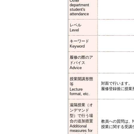
Other
department
student's
attendance
レベル
Level
キーワード
Keyword
履修の際のア
ドバイス
Advice
授業開講形態
対面で行います。
等
履修登録後に授業
Lecture
format, etc.
遠隔授業（オ
ンデマンド
型）で行う場
合の追加措置
教員への質問は、
Additional
授業に関する受講
measures for