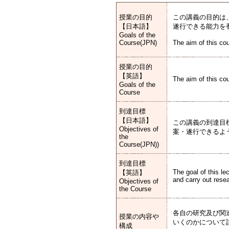
授業の目的
この講義の目的は
【日本語】
遂行できる能力を
Goals of the
Course(JPN)
The aim of this cou
授業の目的
【英語】
The aim of this cou
Goals of the
Course
到達目標
【日本語】
この講義の到達目
Objectives of
案・遂行できるよ
the
Course(JPN))
到達目標
The goal of this le
【英語】
and carry out rese
Objectives of
the Course
各自の研究及び関
授業の内容や
いくのかについて
構成