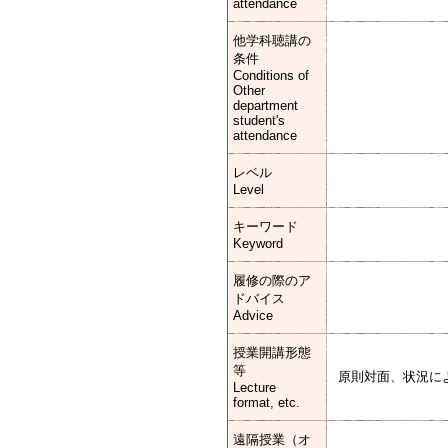
attendance
他学科聴講の
条件
Conditions of
Other
department
student's
attendance
レベル
Level
キーワード
Keyword
履修の際のア
ドバイス
Advice
授業開講形態
等
原則対⾯、状況によ
Lecture
format, etc.
遠隔授業（オ