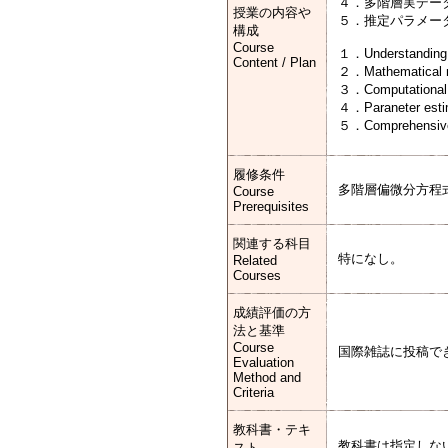
４．多階層実デー
授業の内容や
５．推定パラメー
構成
Course
１．Understanding fo
Content / Plan
２．Mathematical mo
３．Computational s
４．Paraneter estima
５．Comprehensive 
履修条件
多階層偏微分方程
Course
Prerequisites
関連する科目
特になし。
Related
Courses
成績評価の方
法と基準
Course
国際雑誌に投稿で
Evaluation
Method and
Criteria
教科書・テキ
教科書は指定しな
スト