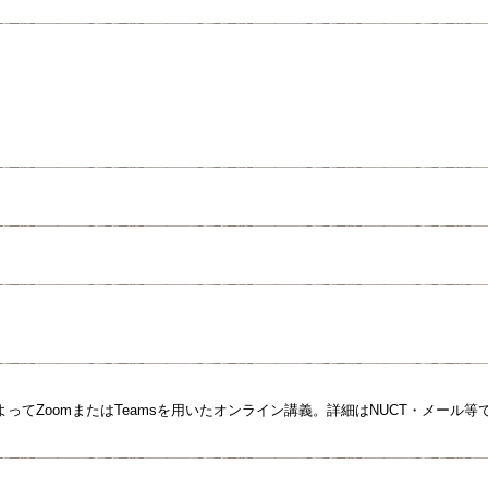
ってZoomまたはTeamsを⽤いたオンライン講義。詳細はNUCT・メール等