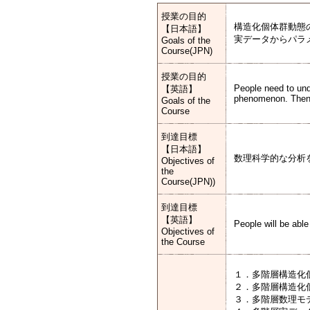
授業の目的
構造化個体群動態
【日本語】
実データからパラ
Goals of the
Course(JPN)
授業の目的
People need to und
【英語】
phenomenon. Then 
Goals of the
Course
到達目標
【日本語】
数理科学的な分析
Objectives of
the
Course(JPN))
到達目標
【英語】
People will be able
Objectives of
the Course
１．多階層構造化
２．多階層構造化
３．多階層数理モ