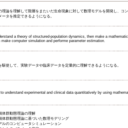
の理論を理解して階層をまたいだ生命現象に対して数理モデルを開発し、コ
メータを推定できるようになる。
erstand a theory of structured-population dynamics, then make a mathematical
make computer simulation and performe parameter estimation.
を駆使して、実験データや臨床データを定量的に理解できるようになる。
 to understand experimental and clinical data quantitatively by using mathema
個体群動態理論の理解
個体群動態理論に基づいた数理モデリング
デルのコンピュータシミュレーション