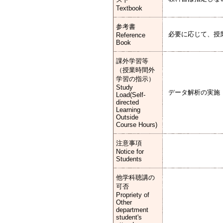
Textbook
参考書
必要に応じて、授
Reference
Book
課外学習等
（授業時間外
学習の指示）
Study
データ解析の実施
Load(Self-
directed
Learning
Outside
Course Hours)
注意事項
Notice for
Students
他学科聴講の
可否
Propriety of
Other
department
student's