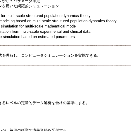
タからのパラメータ推定
タを用いた網羅的シミュレーション
r multi-scale strcutured-population dynamics theory
deling based on multi-scale strcutured-population dynamics theory
imulation for multi-scale mathemtical model
tion from multi-scale experimental and clinical data
simulation based on estimated parameters
式を理解し、コンピュータシミュレーションを実施できる。
きるレベルの定量的データ解析を合格の基準にする。
いが、毎回の授業で講義資料を配付する。