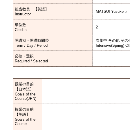
担当教員 【英語】
MATSUI Yusuke ○
Instructor
単位数
2
Credits
開講期・開講時間帯
春集中 その他 その
Term / Day / Period
Intensive(Spring) Ot
必修・選択
Required / Selected
授業の目的
【日本語】
Goals of the
Course(JPN)
授業の目的
【英語】
Goals of the
Course