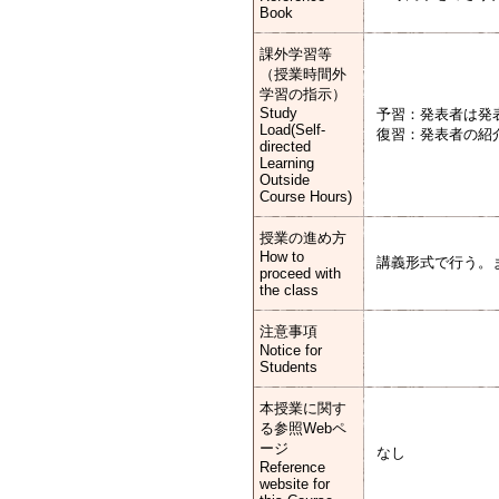
Book
課外学習等
（授業時間外
学習の指示）
Study
予習：発表者は発
Load(Self-
復習：発表者の紹
directed
Learning
Outside
Course Hours)
授業の進め方
How to
講義形式で行う。
proceed with
the class
注意事項
Notice for
Students
本授業に関す
る参照Webペ
ージ
なし
Reference
website for