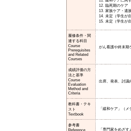
11. 緩和ケアに
12. 臨死期のケア
13. 家族ケア・遺
14. 未定（学生
15. 未定（学生
履修条件・関
連する科目
Course
がん看護や終末期
Prerequisites
and Related
Courses
成績評価の方
法と基準
Course
出席、発表、討議
Evaluation
Method and
Criteria
教科書・テキ
「緩和ケア」（メディカ出
スト
Textbook
参考書
「専門家をめざす人のた
Reference