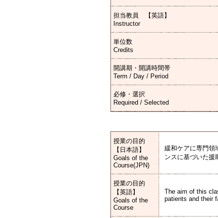
担当教員 【英語】
Instructor
単位数
Credits
開講期・開講時間帯
Term / Day / Period
必修・選択
Required / Selected
授業の目的
緩和ケアに専門領
【日本語】
ンスに基づいた援
Goals of the
Course(JPN)
授業の目的
The aim of this cla
【英語】
patients and their 
Goals of the
Course