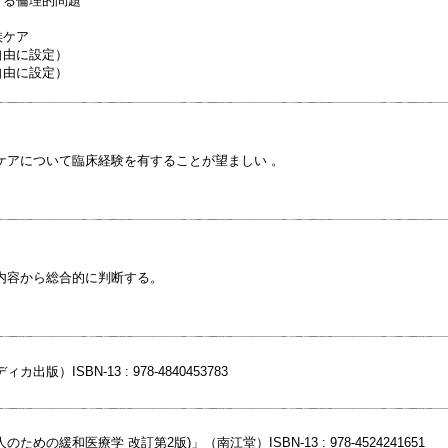
関する倫理的問題
族ケア
が自由に設定）
が自由に設定）
ケアについて臨床経験を有することが望ましい 。
内容から総合的に判断する。
版）ISBN-13 : 978-4840453783
めの緩和医療学 改訂第2版)」（南江堂）ISBN-13 : 978-4524241651