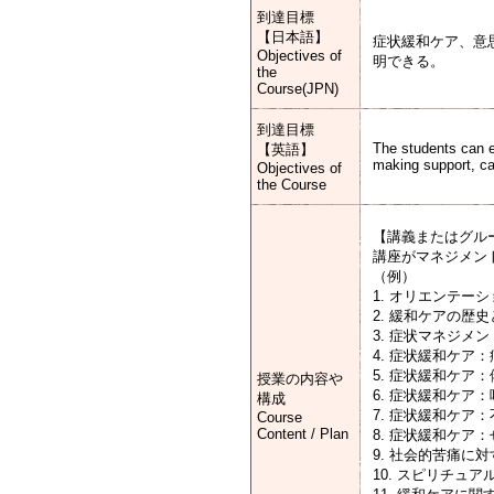
到達目標
【日本語】
症状緩和ケア、意
Objectives of
明できる。
the
Course(JPN)
到達目標
The students can e
【英語】
making support, ca
Objectives of
the Course
【講義またはグル
講座がマネジメン
（例）
1. オリエンテーシ
2. 緩和ケアの歴
3. 症状マネジメ
4. 症状緩和ケア：
5. 症状緩和ケア
授業の内容や
6. 症状緩和ケア
構成
7. 症状緩和ケア
Course
Content / Plan
8. 症状緩和ケア
9. 社会的苦痛に
10. スピリチュ