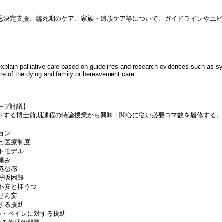
思決定支援、臨死期のケア、家族・遺族ケア等について、ガイドラインやエ
xplain palliative care based on guidelines and research evidences such as
re of the dying and family or bereavement care.
ープ討議】
トする博士前期課程の特論授業から興味・関心に従い必要コマ数を履修する
ョン
史と医療制度
ントモデル
痛み
：倦怠感
：呼吸困難
：不安と抑うつ
：せん妄
対する援助
アル・ペインに対する援助