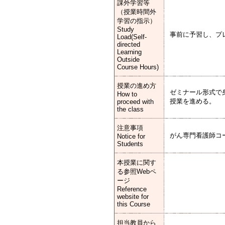
課外学習等
（授業時間外
学習の指示）
Study
事前に予習し、プ
Load(Self-
directed
Learning
Outside
Course Hours)
授業の進め方
ゼミナール形式で
How to
授業を進める。
proceed with
the class
注意事項
がん専門看護師コ
Notice for
Students
本授業に関す
る参照Webペ
ージ
Reference
website for
this Course
担当教員から