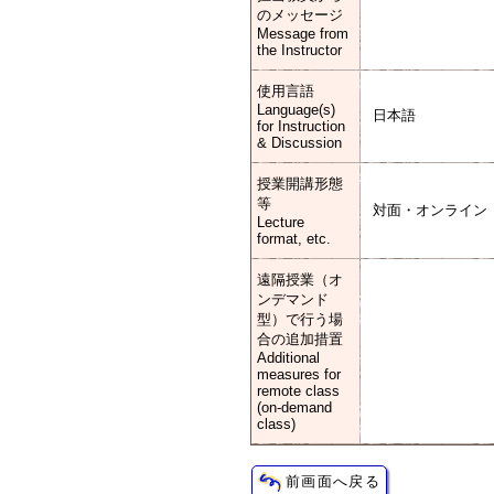
のメッセージ
Message from
the Instructor
使用言語
Language(s)
日本語
for Instruction
& Discussion
授業開講形態
等
対面・オンライン
Lecture
format, etc.
遠隔授業（オ
ンデマンド
型）で行う場
合の追加措置
Additional
measures for
remote class
(on-demand
class)