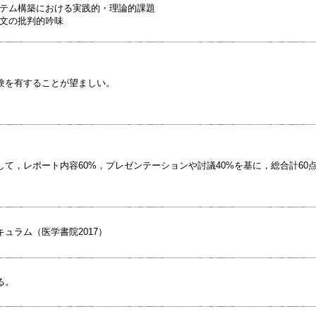
ステム構築における実践的・理論的課題
論文の批判的吟味
験を有することが望ましい。
して，レポート内容60%，プレゼンテーションや討議40%を基に，総合計60
ュラム（医学書院2017）
る。