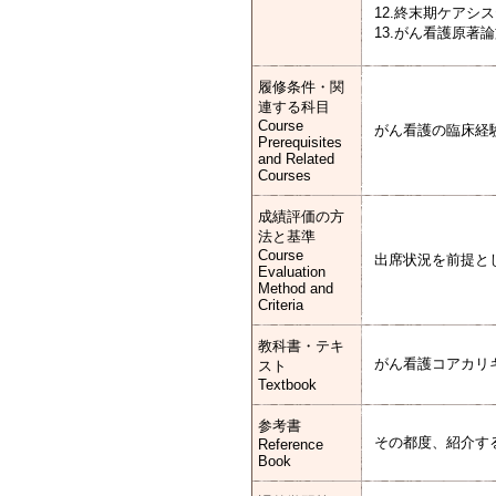
12.終末期ケアシ
13.がん看護原著
履修条件・関
連する科目
Course
がん看護の臨床経
Prerequisites
and Related
Courses
成績評価の方
法と基準
Course
出席状況を前提と
Evaluation
Method and
Criteria
教科書・テキ
がん看護コアカリキ
スト
Textbook
参考書
その都度、紹介す
Reference
Book