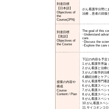
到達目標
【日本語】
がん看護学分野に
Objectives of
治療，患者の回復
the
Course(JPN)
The goal of this co
到達目標
･Understand advanc
【英語】
care.
Objectives of
･Discuss the scient
the Course
･Explore the care 
下記の内容を予定
1.がん看護学序
2.がん看護と治
3.がんの集学的
4.継続治療とケ
5.がん看護専門
授業の内容や
6.がん看護スペ
構成
7.がん看護スペ
Course
Content / Plan
8.がん看護スペ
9.がん看護スペ
10.がん看護ス
11.サイコオンコ