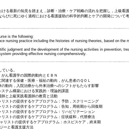
おける最新の知見を踏まえ，診断・治療・ケア戦略の流れを把握し，上級看
ならびに死にゆく過程における看護援助の科学的判断とケアの開発について
urse is the following:
e nursing practice including the histories of nursing theories, based on the m
ific judgment and the development of the nursing activities in prevention, treat
system providing effective nursing comprehensively.
している。
論；がん看護学の国際的動向とＥＢＮ
療に関連する保健・医療・福祉の動向，がん患者のＱＯＬ
治療の動向，入院治療から外来治療へのシフトがもたらす影響
アシステム構築における実践的・理論的課題
看護師と上級実践看護師の教育と活動
シャリストの提供するケアプログラム：予防，スクリーニング
シャリストの提供するケアプログラム：告知，周術期から回復期
シャリストの提供するケアプログラム：リハビリテーション
シャリストの提供するケアプログラム：症状緩和，代替療法
ペシャリストの提供するケアプログラム：ホスピスケア，終末期
ロジーと看護支援方法