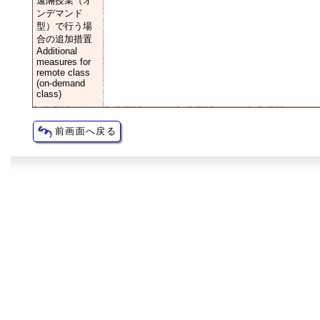
遠隔授業（オ
ンデマンド
型）で行う場
合の追加措置
Additional
measures for
remote class
(on-demand
class)