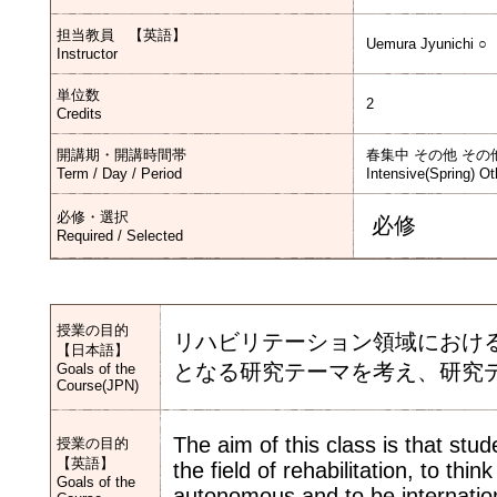
担当教員 【英語】
Uemura Jyunichi ○
Instructor
単位数
2
Credits
開講期・開講時間帯
春集中 その他 その
Term / Day / Period
Intensive(Spring) Ot
必修・選択
必修
Required / Selected
授業の目的
リハビリテーション領域におけ
【日本語】
となる研究テーマを考え、研究
Goals of the
Course(JPN)
The aim of this class is that stud
授業の目的
【英語】
the field of rehabilitation, to th
Goals of the
autonomous and to be internatio