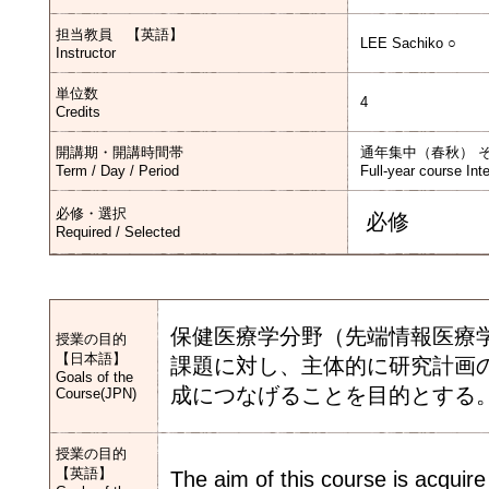
担当教員 【英語】
LEE Sachiko ○
Instructor
単位数
4
Credits
開講期・開講時間帯
通年集中（春秋） 
Term / Day / Period
Full-year course Int
必修・選択
必修
Required / Selected
保健医療学分野（先端情報医療
授業の目的
【日本語】
課題に対し、主体的に研究計画
Goals of the
成につなげることを目的とする
Course(JPN)
授業の目的
【英語】
The aim of this course is acquire 