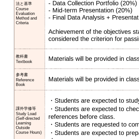
- Data Collection Portfolio (20%)
法と基準
Course
- Mid-term Presentation (20%)
Evaluation
- Final Data Analysis + Presenta
Method and
Criteria
Achievement of the objectives sta
considered the criterion for pass
教科書
Materials will be provided in clas
Textbook
参考書
Materials will be provided in clas
Reference
Book
・Students are expected to study
・Students are expected to check
課外学修等
Study Load
references before class.
(Self-directed
Learning
・Students are requested to com
Outside
・Students are expected to prepar
Course Hours)