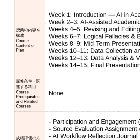
Week 1: Introduction — AI in A
Week 2–3: AI-Assisted Academic
Weeks 4–5: Revising and Editing 
授業の内容や
Weeks 6–7: Logical Fallacies & B
構成
Course
Weeks 8–9: Mid-Term Presentat
Content or
Weeks 10–11: Data Collection a
Plan
Weeks 12–13: Data Analysis & Vis
Weeks 14–15: Final Presentatio
履修条件・関
連する科目
Course
None
Prerequisites
and Related
Courses
- Participation and Engagement
- Source Evaluation Assignment
- AI Workflow Reflection Journal
成績評価の方