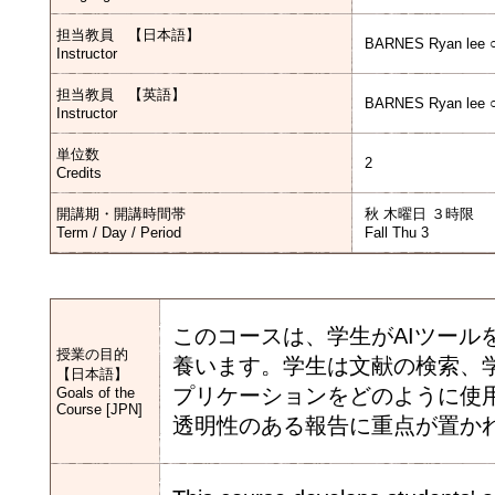
担当教員 【日本語】
BARNES Ryan lee 
Instructor
担当教員 【英語】
BARNES Ryan lee 
Instructor
単位数
2
Credits
開講期・開講時間帯
秋 木曜日 ３時限
Term / Day / Period
Fall Thu 3
このコースは、学生がAIツー
授業の目的
養います。学生は文献の検索、
【日本語】
プリケーションをどのように使
Goals of the
Course [JPN]
透明性のある報告に重点が置か