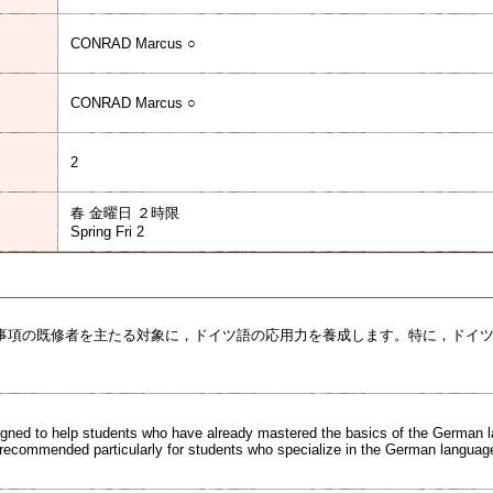
CONRAD Marcus ○
CONRAD Marcus ○
2
春 金曜日 ２時限
Spring Fri 2
事項の既修者を主たる対象に，ドイツ語の応用力を養成します。特に，ドイ
igned to help students who have already mastered the basics of the German la
is recommended particularly for students who specialize in the German languag