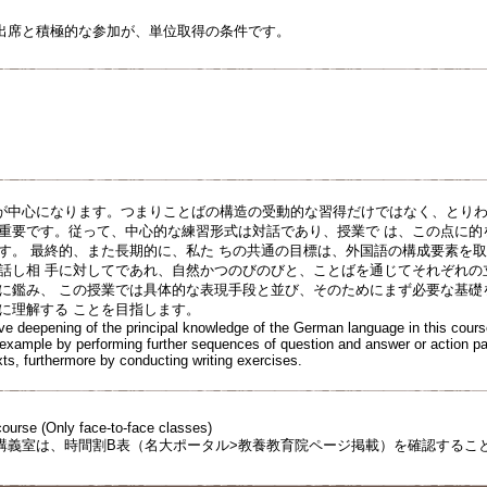
出席と積極的な参加が、単位取得の条件です。
が中心になります。つまりことばの構造の受動的な習得だけではなく、とりわ
が重要です。従って、中心的な練習形式は対話であり、授業で は、この点に
ます。 最終的、また長期的に、私た ちの共通の目標は、外国語の構成要素を
の話し相 手に対してであれ、自然かつのびのびと、ことばを通じてそれぞれの
点に鑑み、 この授業では具体的な表現手段と並び、そのためにまず必要な基礎
的に理解する ことを目指します。
e deepening of the principal knowledge of the German language in this course 
 example by performing further sequences of question and answer or action patt
xts, furthermore by conducting writing exercises.
course (Only face-to-face classes)
講義室は、時間割B表（名大ポータル>教養教育院ページ掲載）を確認するこ