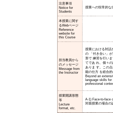
注意事項
授業への恒常的な
Notice for
Students
本授業に関す
るWebページ
Reference
website for
this Course
授業における対話
の 「付き合い」
形で 練習を行い
担当教員から
てであ れ、個々
のメッセージ
ありま す。この
Message from
能の仕方 を総合
the Instructor
Beyond an extensiv
language skills for
professional conte
授業開講形態
A-1) Face-to-face 
等
対面授業の場合の
Lecture
format, etc.