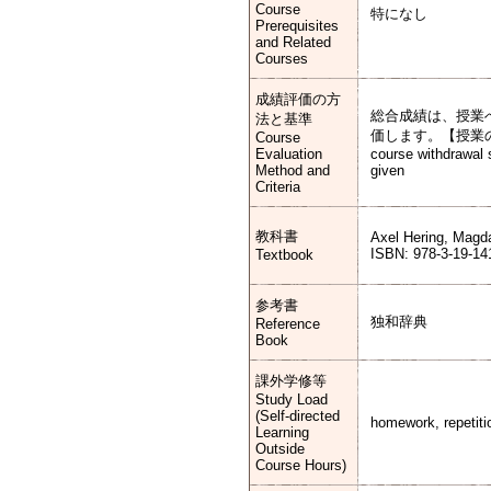
Course
特になし
Prerequisites
and Related
Courses
成績評価の方
総合成績は、授業へ
法と基準
価します。【授業
Course
Evaluation
course withdrawal 
Method and
given
Criteria
教科書
Axel Hering, Magd
ISBN: 978-3-19-14
Textbook
参考書
独和辞典
Reference
Book
課外学修等
Study Load
(Self-directed
homework, repetitio
Learning
Outside
Course Hours)