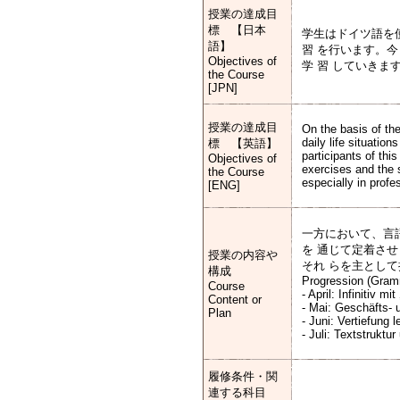
授業の達成目
標 【日本
学生はドイツ語を
語】
習 を行います。
Objectives of
学 習 していきま
the Course
[JPN]
授業の達成目
On the basis of the
daily life situatio
標 【英語】
participants of th
Objectives of
exercises and the 
the Course
especially in profe
[ENG]
一方において、言
を 通じて定着さ
授業の内容や
それ らを主とし
構成
Progression (Gram
Course
- April: Infinitiv 
Content or
- Mai: Geschäfts- 
Plan
- Juni: Vertiefung 
- Juli: Textstrukt
履修条件・関
連する科目