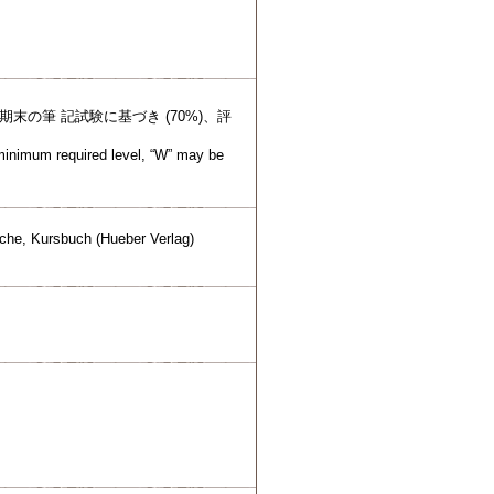
末の筆 記試験に基づき (70%)、評
minimum required level, “W” may be
che, Kursbuch (Hueber Verlag)