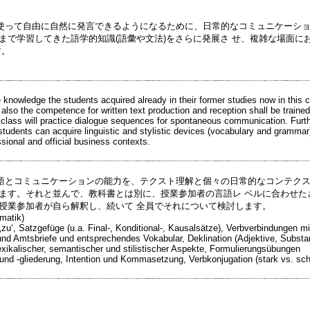
使って自由に自然に発言できるようになるために、日常的なコミュニケーショ
今まで学習してきた語学的知識(語彙や文法)をさらに発展さ せ、複雑な場面
す。
 knowledge the students acquired already in their former studies now in this 
ns also the competence for written text production and reception shall be traine
is class will practice dialogue sequences for spontaneous communication. Furt
students can acquire linguistic and stylistic devices (vocabulary and gramma
ssional and official business contexts.
語とコミュニケーションの能力を、テクスト理解と個々の日常的なコンテクス
せます。それと並んで、教科書とは別に、授業参加者の言語レ ベルに合わせ
て授業参加者が自ら解釈し、続いて 全員でそれについて検討します。
matik)
mit ‚zu‘, Satzgefüge (u.a. Final-, Konditional-, Kausalsätze), Verbverbindungen
und Amtsbriefe und entsprechendes Vokabular, Deklination (Adjektive, Substant
lexikalischer, semantischer und stilistischer Aspekte, Formulierungsübungen
ur und -gliederung, Intention und Kommasetzung, Verbkonjugation (stark vs. s