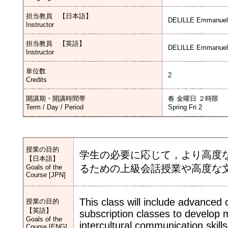
担当教員 【日本語】
DELILLE Emmanuel
Instructor
担当教員 【英語】
DELILLE Emmanuel 
Instructor
単位数
2
Credits
開講期・開講時間帯
春 金曜日 ２時限
Term / Day / Period
Spring Fri 2
授業の目的
学生の必要に応じて，より高度
【日本語】
るための上級会話授業や高度な
Goals of the
Course [JPN]
This class will include advanced
授業の目的
【英語】
subscription classes to develop 
Goals of the
intercultural communication skill
Course [ENG]