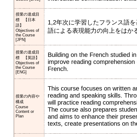
授業の達成目
標 【日本
1,2年次に学習したフランス語
語】
語による表現能力の向上をはか
Objectives of
the Course
[JPN]
授業の達成目
Building on the French studied in
標 【英語】
improve reading comprehension of
Objectives of
the Course
French.
[ENG]
This course focuses on written a
reading and speaking skills. Thr
授業の内容や
will practice reading comprehensi
構成
Course
The course also prepares students
Content or
and aims to enhance their presenta
Plan
texts, create presentations on t