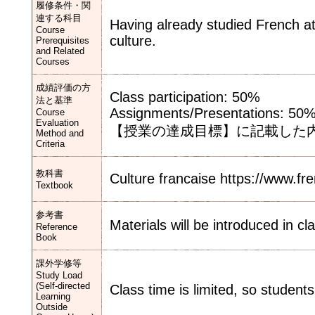
履修条件・関
連する科目
Having already studied French at
Course
culture.
Prerequisites
and Related
Courses
成績評価の方
Class participation: 50%
法と基準
Assignments/Presentations: 50
Course
Evaluation
【授業の達成目標】に記載した
Method and
Criteria
教科書
Culture francaise https://www.
Textbook
参考書
Materials will be introduced in cl
Reference
Book
課外学修等
Study Load
(Self-directed
Class time is limited, so studen
Learning
Outside