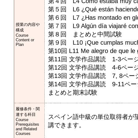
第４回 L4 Como estaba muy ca
第５回 L6 ¿Qué están haciend
第６回 L7 ¿Has montado en glo
授業の内容や
第７回 L9 Algún día viajaré con
構成
第８回 まとめと中間試験
Course
Content or
第９回 L10 ¡Que cumplas much
Plan
第10回 L11 Me alegro de que l
第11回 文学作品講読 1-3ペ
第12回 文学作品講読 4-6ペー
第13回 文学作品講読 7, 8ペー
第14回 文学作品講読 9-11ペー
まとめと期末試験
履修条件・関
連する科目
スペイン語中級の単位取得者が
Course
講できます。
Prerequisites
and Related
Courses