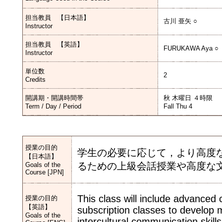
担当教員 【日本語】
古川 亜矢 ○
Instructor
担当教員 【英語】
FURUKAWA Aya ○
Instructor
単位数
2
Credits
開講期・開講時間帯
秋 木曜日 ４時限
Term / Day / Period
Fall Thu 4
授業の目的
学生の必要に応じて，より高度
【日本語】
るための上級会話授業や高度な
Goals of the
Course [JPN]
This class will include advanced
授業の目的
【英語】
subscription classes to develop 
Goals of the
intercultural communication skill