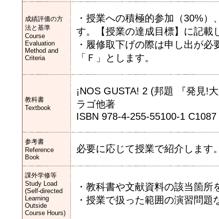
・授業への積極的参加（30%）
成績評価の方
法と基準
す。【授業の達成目標】に記載
Course
・履修取下げの際は申し出が必
Evaluation
Method and
「Ｆ」とします。
Criteria
¡NOS GUSTA! 2 (邦題 『発
教科書
ラゴ他著
Textbook
ISBN 978-4-255-55100-1 C1087
参考書
必要に応じて授業で紹介します
Reference
Book
課外学修等
Study Load
・教科書や文献資料の該当箇所
(Self-directed
Learning
・授業で扱った範囲の演習問題
Outside
Course Hours)