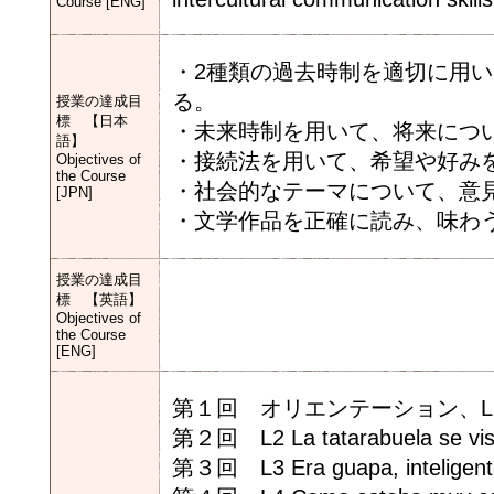
Course [ENG]
・2種類の過去時制を適切に用
る。
授業の達成目
標 【日本
・未来時制を用いて、将来につ
語】
・接続法を用いて、希望や好み
Objectives of
the Course
・社会的なテーマについて、意
[JPN]
・文学作品を正確に読み、味わ
授業の達成目
標 【英語】
Objectives of
the Course
[ENG]
第１回 オリエンテーション、L1 Quise 
第２回 L2 La tatarabuela se visi
第３回 L3 Era guapa, inteligente 