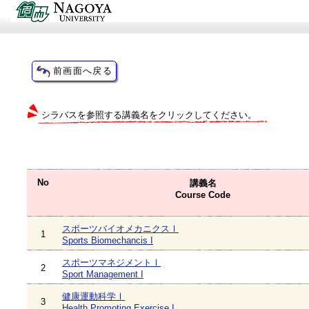
シラバスを参照する講義名をクリックしてください。
No
講義名
Course Code
スポーツバイオメカニクスⅠ
1
Sports Biomechancis I
スポーツマネジメントⅠ
2
Sport Management I
健康運動科学Ⅰ
3
Health Promoting Exercise I