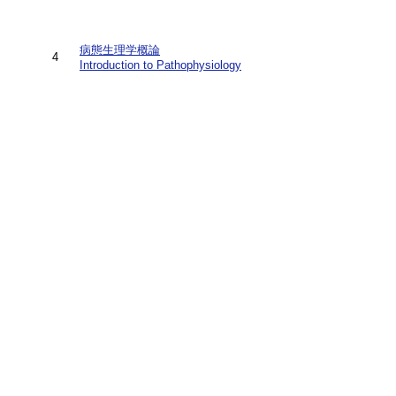
病態生理学概論
4
Introduction to Pathophysiology