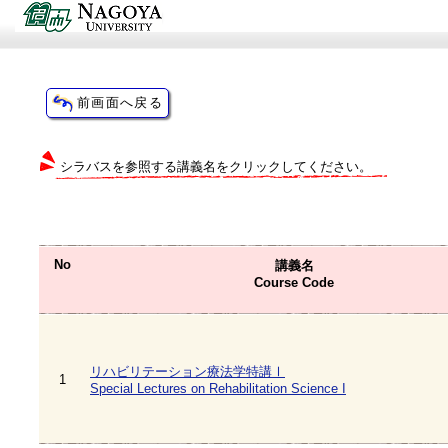
シラバスを参照する講義名をクリックしてください。
No
講義名
Course Code
リハビリテーション療法学特講Ⅰ
1
Special Lectures on Rehabilitation Science I