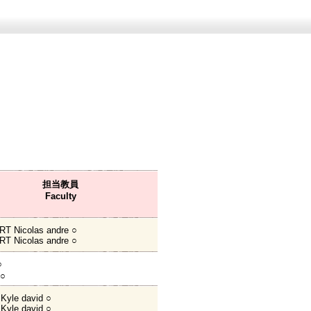
担当教員
Faculty
T Nicolas andre ○
T Nicolas andre ○
○
 ○
yle david ○
yle david ○