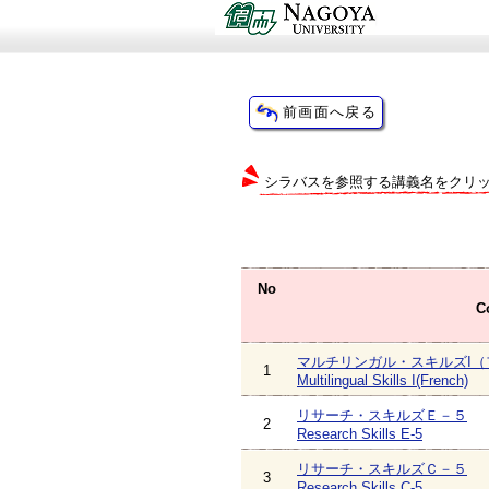
シラバスを参照する講義名をクリ
No
C
マルチリンガル・スキルズI（
1
Multilingual Skills I(French)
リサーチ・スキルズＥ－５
2
Research Skills E-5
リサーチ・スキルズＣ－５
3
Research Skills C-5