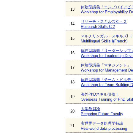
体験型講義「エンプロイアビ
13
Workshop for Employability 
リサーチ・スキルズＣ－２
14
Research Skills C-2
マルチリンガル・スキルズI（
15
Multilingual Skills I(French)
体験型講義「リーダーシップ
16
Workshop for Leadership Dev
体験型講義「マネジメント」
17
Workshop for Management De
体験型講義「チーム・ビルデ
18
Workshop for Team Building 
海外PhDスキル研修Ⅰ
19
Overseas Training of PhD Skil
大学教員論
20
Preparing Future Faculty
実世界データ処理学特論
21
Real-world data processing