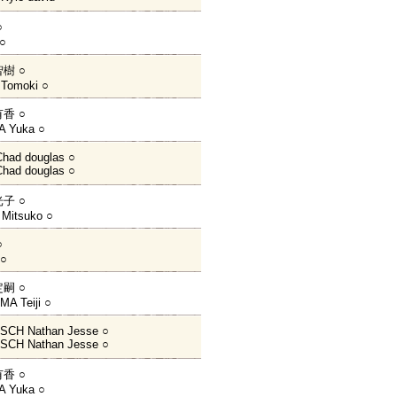
○
 ○
樹 ○
Tomoki ○
香 ○
A Yuka ○
had douglas ○
had douglas ○
子 ○
Mitsuko ○
○
 ○
嗣 ○
A Teiji ○
SCH Nathan Jesse ○
SCH Nathan Jesse ○
香 ○
A Yuka ○