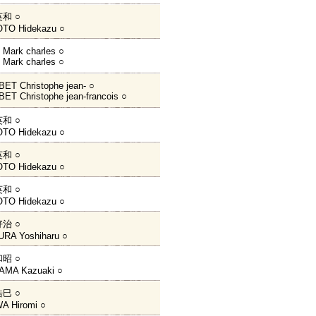
和 ○
TO Hidekazu ○
Mark charles ○
Mark charles ○
T Christophe jean- ○
T Christophe jean-francois ○
和 ○
TO Hidekazu ○
和 ○
TO Hidekazu ○
和 ○
TO Hidekazu ○
治 ○
RA Yoshiharu ○
昭 ○
MA Kazuaki ○
巳 ○
A Hiromi ○