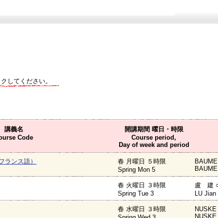
ックしてください。
講義名
開講期間 曜日・時限
ourse Code
Course period,
Day of week and period
フランス語）
春 月曜日 ５時限
BAUMER
BAUMER
Spring Mon 5
春 火曜日 ３時限
盧 建 
Spring Tue 3
LU Jian
春 水曜日 ３時限
NUSKE K
NUSKE K
Spring Wed 3