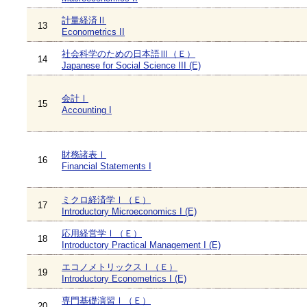
計量経済Ⅱ
13
Econometrics II
社会科学のための日本語Ⅲ（Ｅ）
14
Japanese for Social Science III (E)
会計Ⅰ
15
Accounting I
財務諸表Ⅰ
16
Financial Statements I
ミクロ経済学Ⅰ（Ｅ）
17
Introductory Microeconomics I (E)
応用経営学Ⅰ（Ｅ）
18
Introductory Practical Management I (E)
エコノメトリックスⅠ（Ｅ）
19
Introductory Econometrics I (E)
専門基礎演習Ⅰ（Ｅ）
20