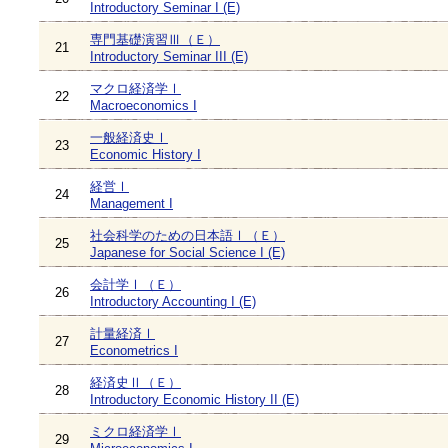
Introductory Seminar I (E)
専門基礎演習Ⅲ（Ｅ）
21
Introductory Seminar III (E)
マクロ経済学Ⅰ
22
Macroeconomics I
一般経済史Ⅰ
23
Economic History I
経営Ⅰ
24
Management I
社会科学のための日本語Ⅰ（Ｅ）
25
Japanese for Social Science I (E)
会計学Ⅰ（Ｅ）
26
Introductory Accounting I (E)
計量経済Ⅰ
27
Econometrics I
経済史Ⅱ（Ｅ）
28
Introductory Economic History II (E)
ミクロ経済学Ⅰ
29