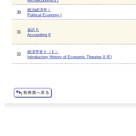
Microeconomics I
政治経済学Ⅰ
30
Political Economy I
会計Ⅱ
31
Accounting II
経済学史Ⅱ（Ｅ）
32
Introductory History of Economic Theories II (E)