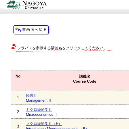
シラバスを参照する講義名をクリックしてください。
No
講義名
Course Code
経営Ⅱ
1
Management II
ミクロ経済学Ⅱ
2
Microeconomics II
マクロ経済学Ⅱ（E）
3
Introductory MacroeconomicsⅡ（E）