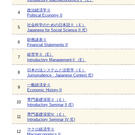
政治経済学Ⅱ
4
Political Economy II
社会科学のための日本語Ⅱ（Ｅ）
5
Japanese for Social Science II (E)
財務諸表Ⅱ
6
Financial Statements II
経営学Ⅱ（E）
7
Introductory ManagementⅡ（E）
日本の法システムと法哲学（Ｅ）
8
Jurisprudence : Japanese Context (E)
一般経済史Ⅱ
9
Economic History II
専門基礎演習Ⅱ（Ｅ）
10
Introductory Seminar II (E)
専門基礎演習Ⅳ（Ｅ）
11
Introductory Seminar IV (E)
マクロ経済学Ⅱ
12
Macroeconomics II