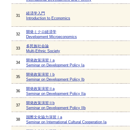
経済学入門
31
Introduction to Economics
開発ミクロ経済学
32
Development Microeconomics
多民族社会論
33
Multi-Ethnic Society
開発政策演習Ⅰa
34
Seminar on Development Policy Ia
開発政策演習Ⅰb
35
Seminar on Development Policy Ib
開発政策演習Ⅱa
36
Seminar on Development Policy IIa
開発政策演習Ⅱb
37
Seminar on Development Policy IIb
国際文化協力演習Ⅰa
38
Seminar on International Cultural Cooperation Ia