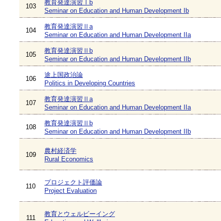
教育発達演習Ⅰb
103
Seminar on Education and Human Development Ib
教育発達演習Ⅱa
104
Seminar on Education and Human Development IIa
教育発達演習Ⅱb
105
Seminar on Education and Human Development IIb
途上国政治論
106
Politics in Developing Countries
教育発達演習Ⅱa
107
Seminar on Education and Human Development IIa
教育発達演習Ⅱb
108
Seminar on Education and Human Development IIb
農村経済学
109
Rural Economics
プロジェクト評価論
110
Project Evaluation
教育とウェルビーイング
111