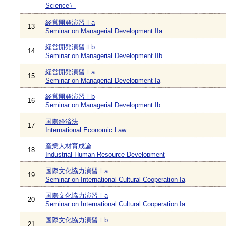
Science）
経営開発演習Ⅱa
13
Seminar on Managerial Development IIa
経営開発演習Ⅱb
14
Seminar on Managerial Development IIb
経営開発演習Ⅰa
15
Seminar on Managerial Development Ia
経営開発演習Ⅰb
16
Seminar on Managerial Development Ib
国際経済法
17
International Economic Law
産業人材育成論
18
Industrial Human Resource Development
国際文化協力演習Ⅰa
19
Seminar on International Cultural Cooperation Ia
国際文化協力演習Ⅰa
20
Seminar on International Cultural Cooperation Ia
国際文化協力演習Ⅰb
21