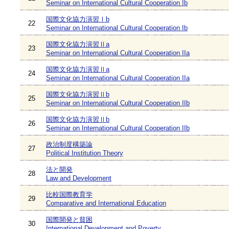
Seminar on International Cultural Cooperation Ib
国際文化協力演習Ⅰb
22
Seminar on International Cultural Cooperation Ib
国際文化協力演習Ⅱa
23
Seminar on International Cultural Cooperation IIa
国際文化協力演習Ⅱa
24
Seminar on International Cultural Cooperation IIa
国際文化協力演習Ⅱb
25
Seminar on International Cultural Cooperation IIb
国際文化協力演習Ⅱb
26
Seminar on International Cultural Cooperation IIb
政治制度構築論
27
Political Institution Theory
法と開発
28
Law and Development
比較国際教育学
29
Comparative and International Education
国際開発と貧困
30
International Development and Poverty