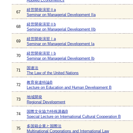
Applied Econometrics
経営開発演習Ⅱa
67
Seminar on Managerial Development IIa
経営開発演習Ⅱb
68
Seminar on Managerial Development IIb
経営開発演習Ⅰa
69
Seminar on Managerial Development Ia
経営開発演習Ⅰb
70
Seminar on Managerial Development Ib
国連法
71
The Law of the United Nations
教育発達特論B
72
Lecture on Education and Human Development B
地域開発
73
Regional Development
国際文化協力特殊講義B
74
Special Lecture on International Cultural Cooperation B
多国籍企業と国際法
75
Multinational Corporations and International Law