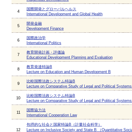
国際開発とグローバルヘルス
4
International Development and Global Health
開発金融
5
Development Finance
国際政治学
6
International Politics
教育開発計画・評価論
7
Educational Development Planning and Evaluation
教育発達特論B
8
Lecture on Education and Human Development B
比較国際法政システム特論B
9
Lecture on Comparative Study of Legal and Political Systems
比較国際法政システム特論B
10
Lecture on Comparative Study of Legal and Political Systems
国際協力法
11
International Cooperation Law
包摂的な社会と国家特論B（計量社会科学）
12
Lecture on Inclusive Society and State B （Quantitative Soci