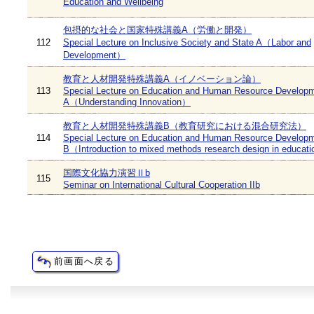
Education and Wellbeing
包摂的な社会と国家特殊講義A（労働と開発）
112
Special Lecture on Inclusive Society and State A（Labor and
Development）
教育と人材開発特殊講義A（イノベーション論）
113
Special Lecture on Education and Human Resource Develop
A（Understanding Innovation）
教育と人材開発特殊講義B（教育研究における混合研究法）
114
Special Lecture on Education and Human Resource Develop
B（Introduction to mixed methods research design in educati
国際文化協力演習Ⅱb
115
Seminar on International Cultural Cooperation IIb