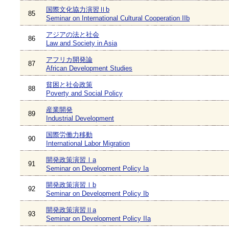
国際文化協力演習Ⅱb
85
Seminar on International Cultural Cooperation IIb
アジアの法と社会
86
Law and Society in Asia
アフリカ開発論
87
African Development Studies
貧困と社会政策
88
Poverty and Social Policy
産業開発
89
Industrial Development
国際労働力移動
90
International Labor Migration
開発政策演習Ⅰa
91
Seminar on Development Policy Ia
開発政策演習Ⅰb
92
Seminar on Development Policy Ib
開発政策演習Ⅱa
93
Seminar on Development Policy IIa