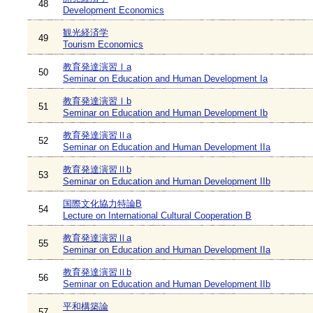
48
Development Economics
観光経済学
49
Tourism Economics
教育発達演習Ⅰa
50
Seminar on Education and Human Development Ia
教育発達演習Ⅰb
51
Seminar on Education and Human Development Ib
教育発達演習Ⅱa
52
Seminar on Education and Human Development IIa
教育発達演習Ⅱb
53
Seminar on Education and Human Development IIb
国際文化協力特論B
54
Lecture on International Cultural Cooperation B
教育発達演習Ⅱa
55
Seminar on Education and Human Development IIa
教育発達演習Ⅱb
56
Seminar on Education and Human Development IIb
平和構築論
57