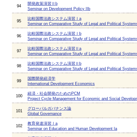
開発政策演習Ⅱb
94
Seminar on Development Policy IIb
比較国際法政システム演習Ⅰa
95
Seminar on Comparative Study of Legal and Political System
比較国際法政システム演習Ⅰb
96
Seminar on Comparative Study of Legal and Political System
比較国際法政システム演習Ⅱa
97
Seminar on Comparative Study of Legal and Political Systems
比較国際法政システム演習Ⅱb
98
Seminar on Comparative Study of Legal and Political Systems
国際開発経済学
99
International Development Economics
経済・社会開発のためのPCM
100
Project Cycle Management for Economic and Social Develop
グローバルガバナンス論
101
Global Governance
教育発達演習Ⅰa
102
Seminar on Education and Human Development Ia