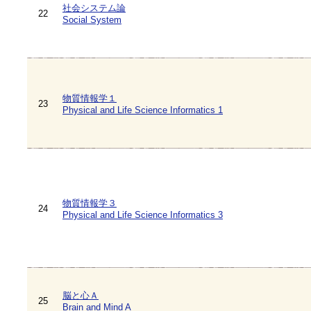
社会システム論
22
Social System
物質情報学１
23
Physical and Life Science Informatics 1
物質情報学３
24
Physical and Life Science Informatics 3
脳と心Ａ
25
Brain and Mind A