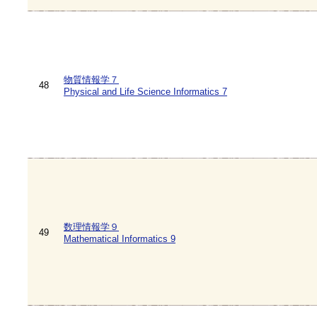
物質情報学７
48
Physical and Life Science Informatics 7
数理情報学９
49
Mathematical Informatics 9