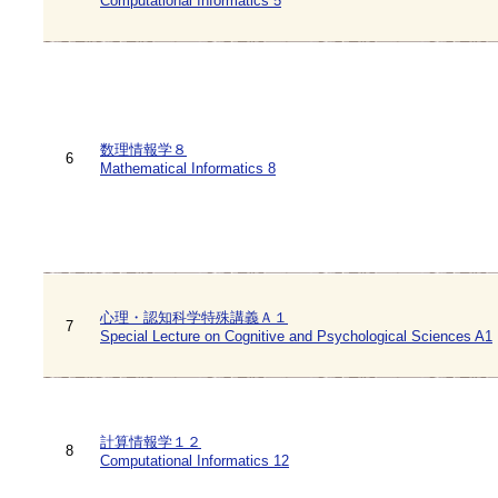
Computational Informatics 5
数理情報学８
6
Mathematical Informatics 8
心理・認知科学特殊講義Ａ１
7
Special Lecture on Cognitive and Psychological Sciences A1
計算情報学１２
8
Computational Informatics 12