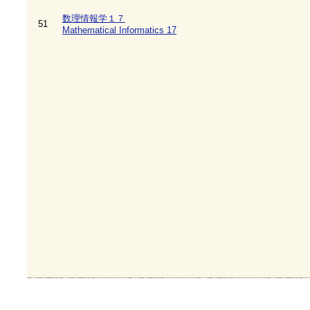
数理情報学１７
51
Mathematical Informatics 17