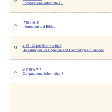
55
Computational Informatics 6
情報と倫理
56
Information and Ethics
心理・認知科学データ解析
57
Data Analysis for Cognitive and Psychological Sciences
計算情報学７
58
Computational Informatics 7