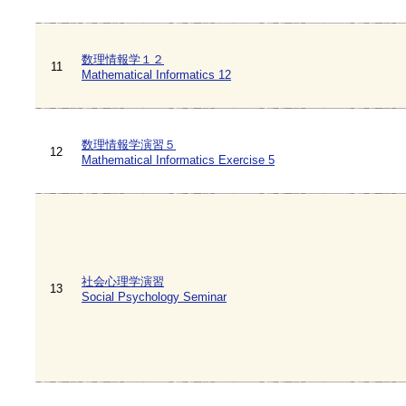
数理情報学１２
11
Mathematical Informatics 12
数理情報学演習５
12
Mathematical Informatics Exercise 5
社会心理学演習
13
Social Psychology Seminar