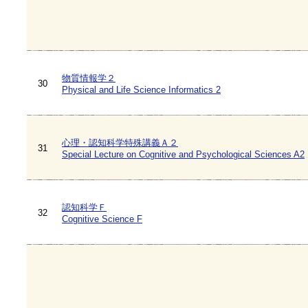
物質情報学２
30
Physical and Life Science Informatics 2
心理・認知科学特殊講義Ａ２
31
Special Lecture on Cognitive and Psychological Sciences A2
認知科学Ｆ
32
Cognitive Science F