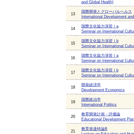
and Global Health)
国際開発とグローバルヘルス
13
International Development and
国際文化協力演習Ⅰa
14
Seminar on International Cultu
国際文化協力演習Ⅰb
15
Seminar on International Cultu
国際文化協力演習Ⅰa
16
Seminar on International Cultu
国際文化協力演習Ⅰb
17
Seminar on International Cultu
開発経済学
18
Development Economics
国際政治学
19
International Politics
教育開発計画・評価論
20
Educational Development Plan
教育発達特論B
21
Lecture on Education and Hu