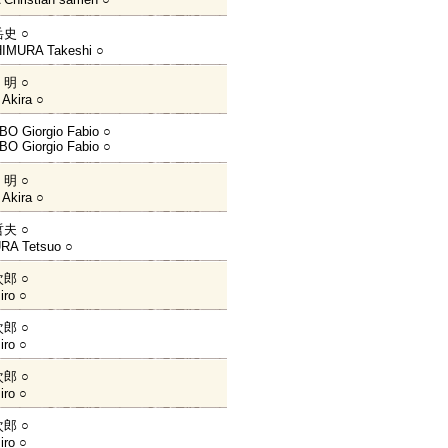
史 ○
IMURA Takeshi ○
明 ○
Akira ○
O Giorgio Fabio ○
O Giorgio Fabio ○
明 ○
Akira ○
夫 ○
A Tetsuo ○
郎 ○
iro ○
郎 ○
iro ○
郎 ○
iro ○
郎 ○
iro ○