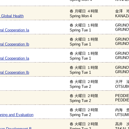
春 月曜日 ４時限
金澤 玲
 Global Health
Spring Mon 4
KANAZA
春 火曜日 １時限
GRUNOW 
GRUNOW 
ral Cooperation Ia
Spring Tue 1
春 火曜日 １時限
GRUNOW 
GRUNOW 
ral Cooperation Ib
Spring Tue 1
春 火曜日 １時限
GRUNOW 
GRUNOW 
ral Cooperation Ia
Spring Tue 1
春 火曜日 １時限
GRUNOW 
GRUNOW 
ral Cooperation Ib
Spring Tue 1
春 火曜日 ２時限
大坪 滋
Spring Tue 2
OTSUBO
春 火曜日 ２時限
PEDDIE 
PEDDIE 
Spring Tue 2
春 火曜日 ２時限
内海 悠
ning and Evaluation
Spring Tue 2
UTSUMI 
春 火曜日 ２時限
高井 次
man Development B
Spring Tue 2
TAKAI J