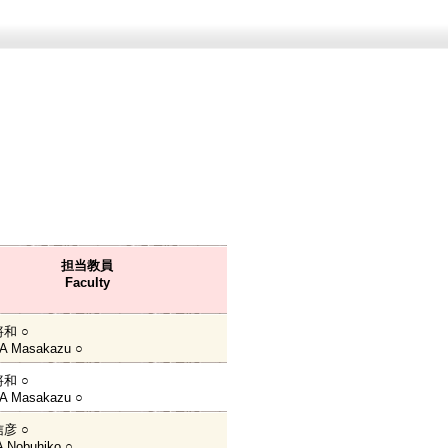
担当教員
Faculty
和 ○
 Masakazu ○
和 ○
 Masakazu ○
彦 ○
 Nobuhiko ○