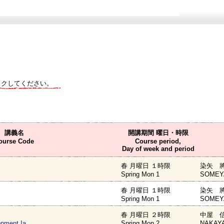
ックしてください。
講義名
開講期間 曜日・時限
ourse Code
Course period,
Day of week and period
春 月曜日 １時限
染矢 將
Spring Mon 1
SOMEYA
春 月曜日 １時限
染矢 將
Spring Mon 1
SOMEYA
春 月曜日 ２時限
中屋 信
opment Ia
Spring Mon 2
NAKAYA