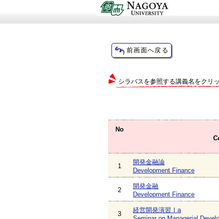
シラバスを参照する講義名をクリ
No
C
開発金融論
1
Development Finance
開発金融
2
Development Finance
経営開発演習Ⅰa
3
Seminar on Managerial Devel