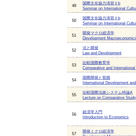
国際文化協力演習Ⅱb
49
Seminar on International Cultu
国際文化協力演習Ⅱb
50
Seminar on International Cultu
開発マクロ経済学
51
Development Macroeconomic
法と開発
52
Law and Development
比較国際教育学
53
Comparative and International
国際開発と貧困
54
International Development an
比較国際法政システム特論A
55
Lecture on Comparative Study 
経済学入門
56
Introduction to Economics
開発ミクロ経済学
57