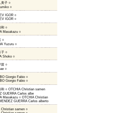
美子 ○
umiko ○
EV IGOR ○
EV IGOR ○
和 ○
 Masakazu ○
 ○
A Yuzuru ○
子 ○
 Shoko ○
苗 ○
ae ○
O Giorgio Fabio ○
O Giorgio Fabio ○
○ OTCHIA Christian samen
 GUERRA Carlos albe
 Masakazu ○ OTCHIA Christian
MENDEZ GUERRA Carlos alberto
Christian samen ○
Christian samen ○